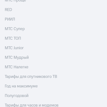
МТС Проще
акций
Дивиденды
RED
Рынок
облигаций
РИИЛ
Описание
МТС Супер
Еврооблигации-2023
Уведомление
МТС ТОП
о
погашении
МТС Junior
именных
облигаций
МТС Мудрый
Другое
Регистратор
МТС Налегке
Реквизиты
Контакты
Тарифы для спутникового ТВ
йчивое развитие
и деловая этика
Год на максимуме
На главную
Полугодовой
Тарифы для часов и модемов