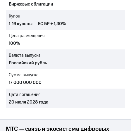
Биржевые облигации
МТС
о технологиях
Купон
1-16 купоны — КС БР + 1,30%
Достижения
Цена размещения
Интервью
100%
Финансовая
отчетность
Валюта выпуска
Российский рубль
Контакты
Сумма выпуска
Пригласить
спикера
17 000 000 000
м и акционерам
Дата погашения
Корпоративное
20 июля 2028 года
управление
Корпоративный
секретарь
Раскрытие
МТС — связь и экосистема цифровых