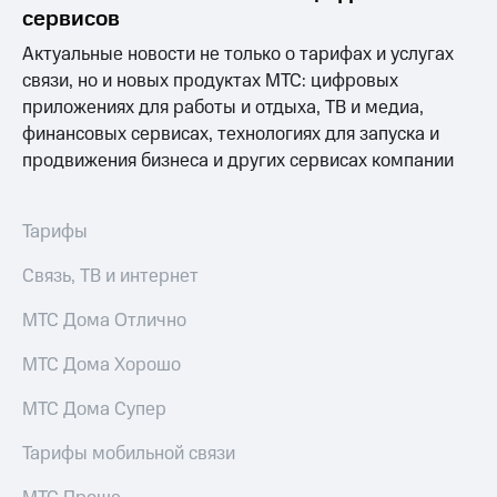
информации
сервисов
Информация
акционерам
Актуальные новости не только о тарифах и услугах
Документы
связи, но и новых продуктах МТС: цифровых
ПАО
приложениях для работы и отдыха, ТВ и медиа,
"МТС"
Собрания
финансовых сервисах, технологиях для запуска и
акционеров
продвижения бизнеса и других сервисах компании
Личный
кабинет
акционера
Тарифы
Акционерный
капитал
Связь, ТВ и интернет
Контроль
и
МТС Дома Отлично
аудит
Рынок
акций
МТС Дома Хорошо
Описание
МТС Дома Супер
Программа
приобретения
Тарифы мобильной связи
Порядок
выкупа