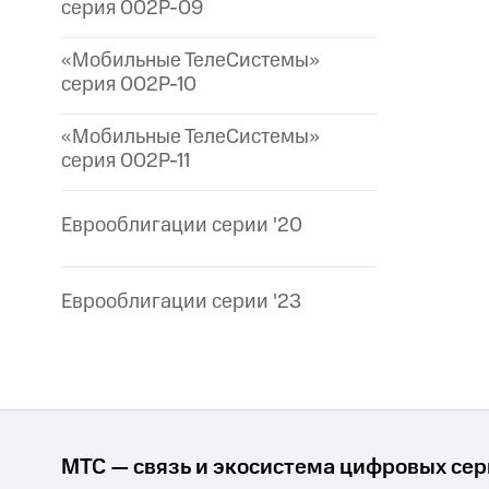
серия 002P-09
«Мобильные ТелеСистемы»
серия 002P-10
«Мобильные ТелеСистемы»
серия 002P-11
Еврооблигации серии '20
Еврооблигации серии '23
МТС — связь и экосистема цифровых се