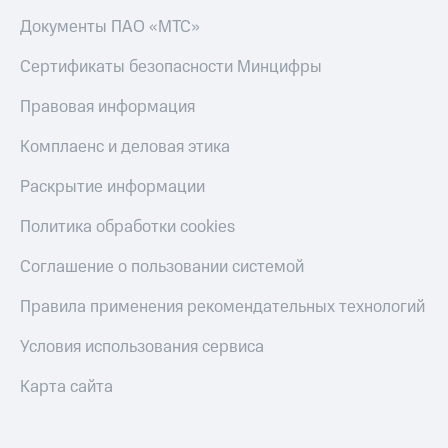
Документы ПАО «МТС»
КИОН
Скидка 30%
Музыка
на связь
Сертификаты безопасности Минцифры
КИОН
С картой
Строки
Правовая информация
МТС
Деньги
Live
Комплаенс и деловая этика
МТС
Гудок
Накопления
Раскрытие информации
Мой
Откладывайте
Политика обработки cookies
МТС
деньги
и получайте
Соглашение о пользовании системой
Все
доход 15%
приложения
Правила применения рекомендательных технологий
Акции
Финансы
Инвестиции
Условия
Условия использования сервиса
пополнения
Получайте
Карта сайта
доход
Скидка
онлайн
30%
на связь
Страхование