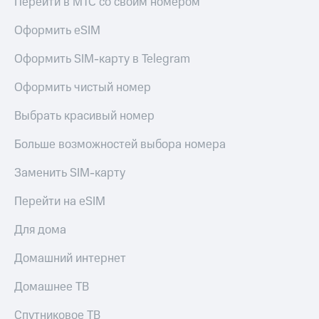
Перейти в МТС со своим номером
доступ
висы и подписки
к геолокации
Оформить eSIM
МТС
Сертификаты
Premium
Оформить SIM-карту в Telegram
безопасности
Подписка
Оформить чистый номер
Всё
на гигабайты
интернета,
под
Выбрать красивый номер
фильмы,
рукой
музыка
в Мой МТС
Больше возможностей выбора номера
и многое
другое
Посмотрите,
Заменить SIM-карту
что
Семейная
полезного
группа
Перейти на eSIM
есть
в нашем
Скидка
Для дома
приложении
на тарифы,
общие
Домашний интернет
КИОН
подписки
и услуги,
Домашнее ТВ
КИОН
доступ
Музыка
к геолокации
Спутниковое ТВ