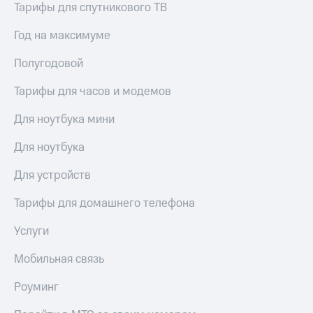
Тарифы для спутникового ТВ
для дома
Услуги
Год на максимуме
290 ₽/
мес
Акции
Полугодовой
МТС
Домашний
Premium
Тарифы для часов и модемов
интернет
Подписка
Для ноутбука мини
Домашнее
на гигабайты
ТВ
интернета,
Для ноутбука
фильмы,
Спутниковое
музыка
Для устройств
ТВ
и многое
другое
Тарифы для домашнего телефона
Домашний
телефон
Семейная
Услуги
группа
Перейти
в МТС
Мобильная связь
Скидка
со своим
на тарифы,
номером
общие
Роуминг
подписки
Поддержка
и услуги,