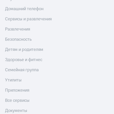
КИОН
Кино,
Строки
Домашний телефон
музыка,
книги
Live
Сервисы и развлечения
и не
только
Гудок
Развлечения
Безопасность
Мой
Безопасность
МТС
Финансы
Детям и родителям
Все
Детям
приложения
и родителям
Здоровье и фитнес
Инвестиции
Здоровье
Семейная группа
и фитнес
Получайте
Утилиты
доход
Приложения
онлайн
от МТС
Приложения
Страхование
Акции
Все сервисы
Покупка
Приложения
полисов
Документы
КИОН
онлайн