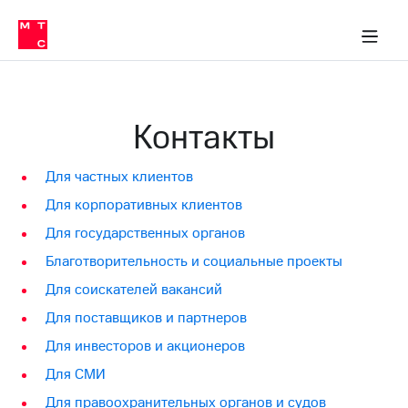
Перенести
ка 30% на связь
обильная связь
Сервисы и подписки
Интернет-магазин
Для дома
Скидка 30% на связь
Личные кабинеты
Финансы
Приложения
номер
ичные кабинеты
в МТС
Мобильная
связь
Тарифы
Интернет
Контакты
и
ТВ
Услуги
Для частных клиентов
Спутниковое
ТВ
Для корпоративных клиентов
Роуминг
МТС
Для государственных органов
Деньги
Благотворительность и социальные проекты
Личный
кабинет
Мобильная связь
Для соискателей вакансий
Скачать
Перенести
приложение
Для поставщиков и партнеров
номер
Мой
в МТС
Для инвесторов и акционеров
МТС
Акции
Тарифы
Для СМИ
Скидка 30%
Для правоохранительных органов и судов
Услуги