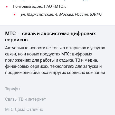
на связь
Почтовый адрес ПАО «МТС»:
Роуминг
Тарифы
ул. Марксистская, 4, Москва, Россия, 109147
RED,
Семейная
РИИЛ
группа
и МТС
МТС — связь и экосистема цифровых
Супер
Заказать
дешевле
сервисов
SIM-
при
Актуальные новости не только о тарифах и услугах
карту
оплате
с карты
связи, но и новых продуктах МТС: цифровых
Оформить
МТС
приложениях для работы и отдыха, ТВ и медиа,
eSIM
Деньги
финансовых сервисах, технологиях для запуска и
SIM-
продвижения бизнеса и других сервисах компании
Выберите
карта
и подключите
для
ТВ
иностранцев
с выгодным
Тарифы
тарифом
Оформить
Связь, ТВ и интернет
чистый
Тарифы
номер
МТС Дома Отлично