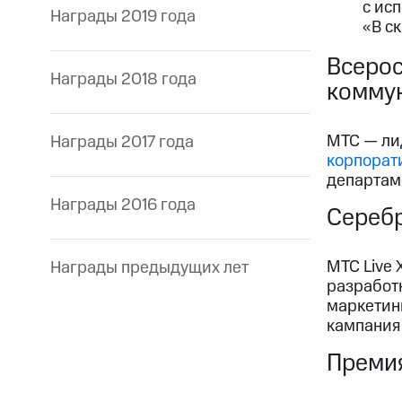
с ис
Награды 2019 года
«В с
Всерос
Награды 2018 года
комму
МТС — ли
Награды 2017 года
корпорат
департам
Награды 2016 года
Сереб
МТС Live
Награды предыдущих лет
разработк
маркетинг
кампания
Преми