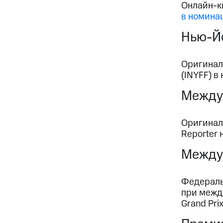
Онлайн-к
в номина
Нью-Йо
Оригинал
(INYFF) в
Междун
Оригинал
Reporter
Между
Федераль
при межд
Grand Pr