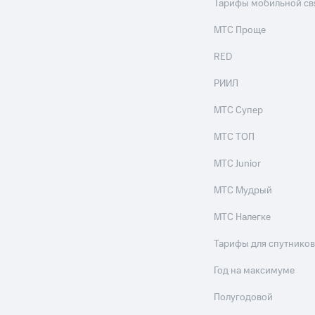
Тарифы мобильной св
МТС Проще
RED
РИИЛ
МТС Супер
МТС ТОП
МТС Junior
МТС Мудрый
МТС Налегке
Тарифы для спутников
Год на максимуме
Полугодовой