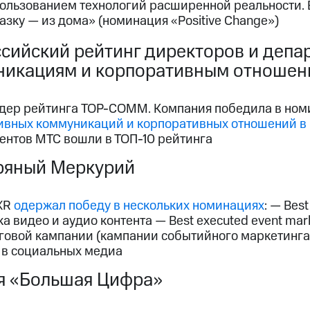
пользованием технологий расширенной реальности. 
казку — из дома» (номинация «Positive Change»)
сийский рейтинг директоров и депа
никациям и корпоративным отношен
дер рейтинга TOP-COMM. Компания победила в но
ивных коммуникаций и корпоративных отношений в
ентов МТС вошли в ТОП-10 рейтинга
ряный Меркурий
 XR
одержал победу в нескольких номинациях
: — Best
а видео и аудио контента — Best executed event mar
овой кампании (кампании событийного маркетинга) 
 в социальных медиа
я «Большая Цифра»