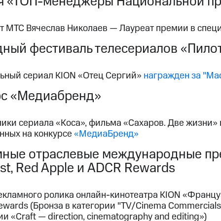
я «ТОП-менеджеры Национальной пр
т МТС Вячеслав Николаев — Лауреат премии в спе
ный фестиваль телесериалов «Пило
ьный сериал KION «Отец Сергий»
награжден за "Ма
рс «Медиабренд»
ки сериала «Коса», фильма «Сахаров. Две жизни» и
нных на конкурсе
«МедиаБренд»
ные отраслевые международные пре
st, Red Apple и ADCR Rewards
кламного ролика онлайн-кинотеатра KION «Француз» 
wards (Бронза в категории "TV/Cinema Commercials"
и «Craft — direction, cinematography and editing»)