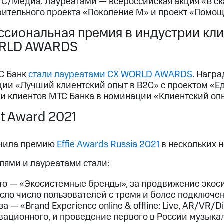
С/Медиа, Лауреатами — всероссийская акция «В ска
рительного проекта «Поколение М» и проект «Помо
сиональная премия в индустрии кли
RLD AWARDS
С Банк
стали лауреатами СХ WORLD AWARDS
. Нагр
ции «Лучший клиентский опыт в B2С» с проектом «Е
и клиентов МТС Банка в номинации «Клиентский опы
t Award 2021
чила премию
Effie Awards Russia 2021
в нескольких 
лями и лауреатами стали:
то — «Экосистемные бренды», за продвижение экос
сло число пользователей с тремя и более подключе
а — «Brand Experience online & offline: Live, AR/VR/D
вационного, и проведение первого в России музыкал