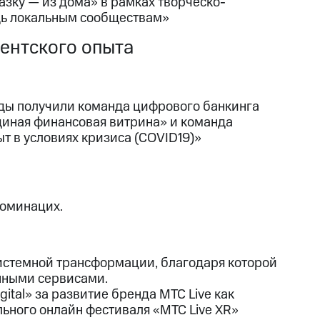
зку — из дома» в рамках творческо-
щь локальным сообществам»
ентского опыта
ады получили команда цифрового банкинга
диная финансовая витрина» и команда
т в условиях кризиса (COVID19)»
номинацих.
истемной трансформации, благодаря которой
нными сервисами.
igital» за развитие бренда МТС Live как
ьного онлайн фестиваля «МТС Live XR»