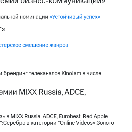
емии бизнес-коммуникаций»
циальной номинации
«Устойчивый успех»
т»
стерское смешение жанров
 брендинг телеканалов KinoJam в числе
мии MIXX Russia, ADCE,
в MIXX Russia, ADCE, Eurobest, Red Apple
;Серебро в категории "Online Videos«;Золото