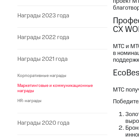
проект МТ
благотво
Награды 2023 года
Профес
СХ WO
Награды 2022 года
МТС и МТ
в номина
Награды 2021 года
поддержк
EcoBes
Корпоративные награды
Маркетинговые и коммуникационные
МТС полу
награды
Победите
HR-награды
Золо
выро
Награды 2020 года
Бронз
инно