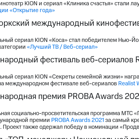
инотеатр KION и сериал «Клиника счастья» стали л
ции «Открытие года»
ркский международный кинофестива
ьный сериал KION «Коса» стал победителем Нью-Й
 категории
«Лучший ТВ / Веб-сериал»
ародный фестиваль веб-сериалов Re
ьный сериал KION «Секреты семейной жизни» награж
 на международном фестивале веб-сериалов
Realist
народная премия PROBA Awards 202
ная социально-просветительская программа МТС «Г
ународной премии
PROBA Awards 2021
за самый кр
ix. Проект также одержал победу в номинации «Про