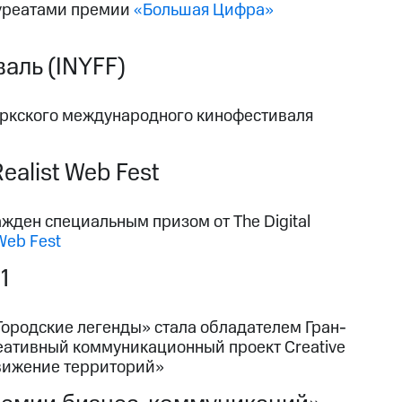
ауреатами премии
«Большая Цифра»
ль (INYFF)
оркского международного кинофестиваля
alist Web Fest
ден специальным призом от The Digital
 Web Fest
1
ородские легенды» стала обладателем Гран-
еативный коммуникационный проект Creative
движение территорий»