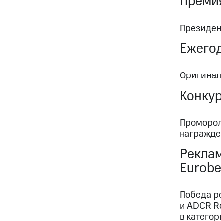
Преми
Президен
Ежегод
Оригинал
Конку
Промороли
награжде
Реклам
Eurobe
Победа ре
и ADCR Re
в категори