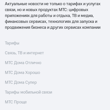
информации
Актуальные новости не только о тарифах и услугах
Информация
связи, но и новых продуктах МТС: цифровых
акционерам
Документы
приложениях для работы и отдыха, ТВ и медиа,
ПАО
финансовых сервисах, технологиях для запуска и
"МТС"
продвижения бизнеса и других сервисах компании
Собрания
акционеров
Личный
кабинет
Тарифы
акционера
Акционерный
Связь, ТВ и интернет
капитал
Контроль
МТС Дома Отлично
и
аудит
МТС Дома Хорошо
Рынок
акций
МТС Дома Супер
Описание
Тарифы мобильной связи
Программа
приобретения
МТС Проще
Порядок
выкупа