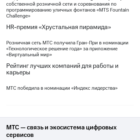
собственной розничной сети и соревнования по
программированию уличных фонтанов «MTS Fountain
МТС
Challenge»
о технологиях
HR-премия «Хрустальная пирамида»
Достижения
Интервью
Розничная сеть МТС получила Гран-При в номинации
«Технологическое решение года» за приложение
Финансовая
«Виртуальный мир»
отчетность
Рейтинг лучших компаний для работы и
Контакты
карьеры
Пригласить
спикера
МТС победила в номинации «Индекс лидерства»
м и акционерам
Корпоративное
управление
Корпоративный
МТС — связь и экосистема цифровых
секретарь
сервисов
Раскрытие