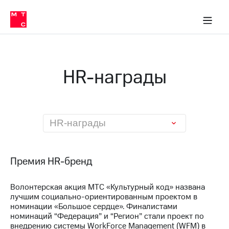
О
сторам и акционерам
Комплаенс и деловая этика
Устойчивое развитие
Медиа-центр
О МТС
О МТС
На главную
компании
О
компании
Стратегия
Стратегия
Карьера
HR-награды
в МТС
Карьера
в МТС
Пресс-
релизы
История
компании
МТС
HR-награды
о технологиях
Руководство
региона
Правовая
Премия HR-бренд
информация
Волонтерская акция МТС «Культурный код» названа
Контакты
лучшим социально-ориентированным проектом в
номинации «Большое сердце». Финалистами
Медиа-центр
номинаций “Федерация” и “Регион” стали проект по
Пресс-
внедрению системы WorkForce Management (WFM) в
релизы