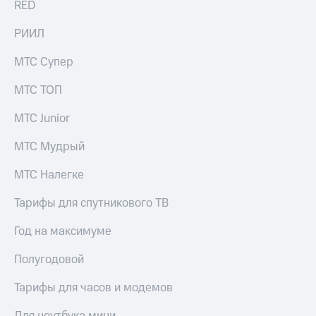
RED
акций
Дивиденды
РИИЛ
Рынок
облигаций
МТС Супер
Описание
Еврооблигации-2023
МТС ТОП
Уведомление
о
МТС Junior
погашении
именных
МТС Мудрый
облигаций
Другое
МТС Налегке
Регистратор
Тарифы для спутникового ТВ
Реквизиты
Контакты
Год на максимуме
йчивое развитие
и деловая этика
Полугодовой
На главную
Тарифы для часов и модемов