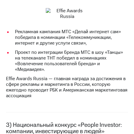
информации
Информация
акционерам
Документы
ПАО
"МТС"
Рекламная кампания МТС «Делай интернет сам»
Собрания
победила в номинации «Телекоммуникации,
акционеров
интернет и другие услуги связи»,
Личный
кабинет
Проект по интеграции бренда МТС в шоу «Танцы»
акционера
на телеканале ТНТ победил в номинациях
Акционерный
«Вовлечение пользователей бренда» и
капитал
«Медиаидея».
Контроль
Effie Awards Russia — главная награда за достижения в
и
сфере рекламы и маркетинга в России, которую
аудит
ежегодно проводит РБК и Американская маркетинговая
Рынок
ассоциация
акций
Описание
Программа
приобретения
3) Национальный конкурс «People Investor:
Порядок
компании, инвестирующие в людей»
выкупа