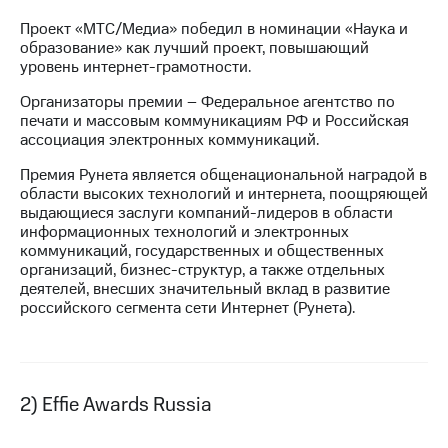
Проект «МТС/Медиа» победил в номинации «Наука и
МТС
образование» как лучший проект, повышающий
о технологиях
уровень интернет-грамотности.
Достижения
Организаторы премии – Федеральное агентство по
печати и массовым коммуникациям РФ и Российская
Интервью
ассоциация электронных коммуникаций.
Финансовая
Премия Рунета является общенациональной наградой в
отчетность
области высоких технологий и интернета, поощряющей
выдающиеся заслуги компаний-лидеров в области
Контакты
информационных технологий и электронных
коммуникаций, государственных и общественных
Пригласить
организаций, бизнес-структур, а также отдельных
спикера
деятелей, внесших значительный вклад в развитие
российского сегмента сети Интернет (Рунета).
м и акционерам
Корпоративное
управление
Корпоративный
2) Effie Awards Russia
секретарь
Раскрытие