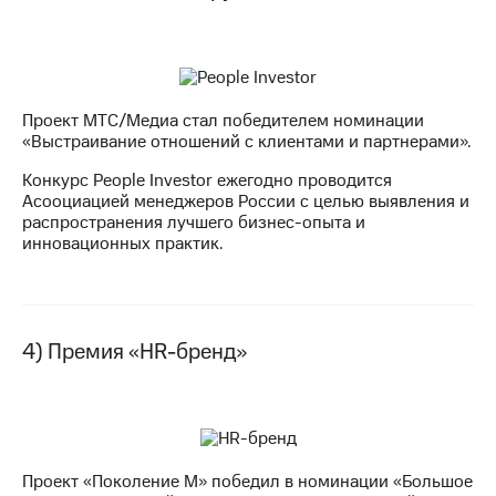
акций
Дивиденды
Рынок
облигаций
Описание
Проект МТС/Медиа стал победителем номинации
Еврооблигации-2023
«Выстраивание отношений с клиентами и партнерами».
Уведомление
Конкурс People Investor ежегодно проводится
о
Асооциацией менеджеров России с целью выявления и
погашении
распространения лучшего бизнес-опыта и
именных
инновационных практик.
облигаций
Другое
Регистратор
Реквизиты
4) Премия «HR-бренд»
Контакты
йчивое развитие
и деловая этика
На главную
Проект «Поколение М» победил в номинации «Большое