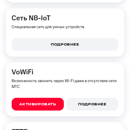
для дома
Услуги
290 ₽/
Сеть NB-IoT
мес
Акции
Специальная сеть для умных устройств
МТС
Домашний
Premium
интернет
ПОДРОБНЕЕ
Подписка
Домашнее
на гигабайты
ТВ
интернета,
фильмы,
Спутниковое
музыка
VoWiFi
ТВ
и многое
другое
Возможность звонить через Wi-Fi даже в отсутствие сети
Домашний
МТС
телефон
Семейная
группа
Перейти
АКТИВИРОВАТЬ
ПОДРОБНЕЕ
в МТС
Скидка
со своим
на тарифы,
номером
общие
подписки
Поддержка
и услуги,