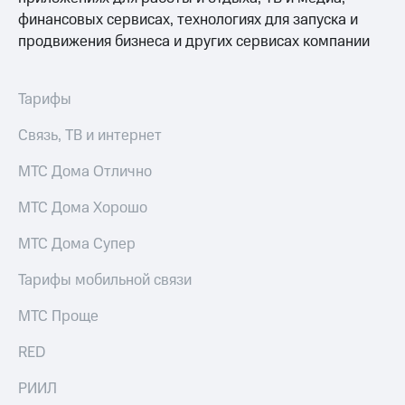
финансовых сервисах, технологиях для запуска и
КИОН
Скидка 30%
продвижения бизнеса и других сервисах компании
Музыка
на связь
КИОН
С картой
Строки
Тарифы
МТС
Деньги
Live
Связь, ТВ и интернет
МТС
Гудок
Накопления
МТС Дома Отлично
Мой
Откладывайте
МТС Дома Хорошо
МТС
деньги
и получайте
МТС Дома Супер
Все
доход 15%
приложения
Тарифы мобильной связи
Акции
Финансы
Инвестиции
Условия
МТС Проще
пополнения
Получайте
доход
Скидка
RED
онлайн
30%
РИИЛ
на связь
Страхование