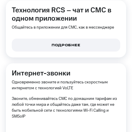
на связь
Технология RCS – чат и СМС в
Роуминг
Тарифы
одном приложении
RED,
Семейная
РИИЛ
Общайтесь в приложении для СМС, как в мессенджере
группа
и МТС
Супер
Заказать
дешевле
ПОДРОБНЕЕ
SIM-
при
карту
оплате
с карты
Оформить
МТС
Интернет-звонки
eSIM
Деньги
Одновременно звоните и пользуйтесь скоростным
SIM-
Выберите
интернетом с технологией VoLTE
карта
и подключите
для
ТВ
Звоните, обменивайтесь СМС по домашним тарифам из
иностранцев
с выгодным
любой точки мира и общайтесь даже там, где может не
тарифом
быть мобильной сети с технологиями Wi-Fi Calling и
Оформить
чистый
SMSoIP
Тарифы
номер