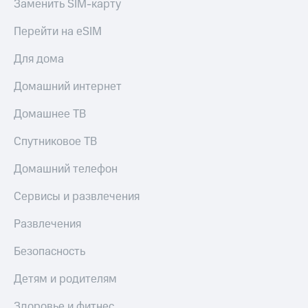
Заменить SIM-карту
Оплата
по QR-
Перейти на eSIM
коду
за границей
Для дома
тернет-магазин
Домашний интернет
Смартфоны
Домашнее ТВ
Наушники
и
Спутниковое ТВ
колонки
Домашний телефон
Умные
часы
Сервисы и развлечения
и
трекеры
Развлечения
Умный
дом
Безопасность
Планшеты
Детям и родителям
Акции
Здоровье и фитнес