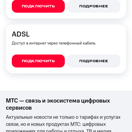
КИОН
Кино,
ПОДКЛЮЧИТЬ
ПОДРОБНЕЕ
Строки
музыка,
книги
Live
и не
только
Гудок
ADSL
Безопасность
Мой
Доступ в интернет через телефонный кабель
МТС
Финансы
Все
Детям
ПОДКЛЮЧИТЬ
ПОДРОБНЕЕ
приложения
и родителям
Инвестиции
Здоровье
и фитнес
Получайте
доход
Приложения
онлайн
МТС — связь и экосистема цифровых
от МТС
сервисов
Страхование
Акции
Актуальные новости не только о тарифах и услугах
Покупка
Приложения
связи, но и новых продуктах МТС: цифровых
полисов
КИОН
приложениях для работы и отдыха, ТВ и медиа,
онлайн