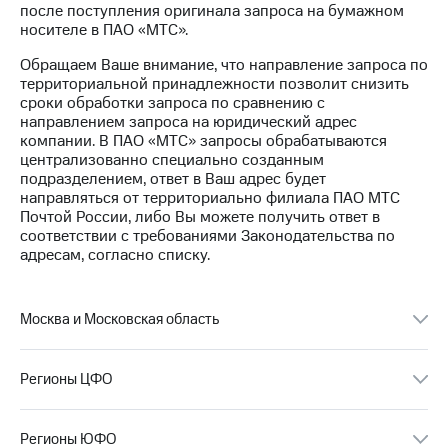
после поступления оригинала запроса на бумажном
носителе в ПАО «МТС».
МТС
о технологиях
Обращаем Ваше внимание, что направление запроса по
территориальной принадлежности позволит снизить
Достижения
сроки обработки запроса по сравнению с
направлением запроса на юридический адрес
Интервью
компании. В ПАО «МТС» запросы обрабатываются
централизованно специально созданным
Финансовая
подразделением, ответ в Ваш адрес будет
отчетность
направляться от территориально филиала ПАО МТС
Почтой России, либо Вы можете получить ответ в
Контакты
соответствии с требованиями Законодательства по
адресам, согласно списку.
Пригласить
спикера
м и акционерам
Москва и Московская область
Корпоративное
управление
Регионы ЦФО
Корпоративный
секретарь
Раскрытие
Регионы ЮФО