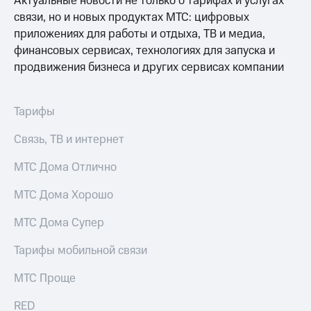
Актуальные новости не только о тарифах и услугах
акций
связи, но и новых продуктах МТС: цифровых
Дивиденды
приложениях для работы и отдыха, ТВ и медиа,
Рынок
облигаций
финансовых сервисах, технологиях для запуска и
продвижения бизнеса и других сервисах компании
Описание
Еврооблигации-2023
Уведомление
Тарифы
о
погашении
Связь, ТВ и интернет
именных
облигаций
Другое
МТС Дома Отлично
Регистратор
МТС Дома Хорошо
Реквизиты
Контакты
МТС Дома Супер
йчивое развитие
и деловая этика
Тарифы мобильной связи
На главную
МТС Проще
RED