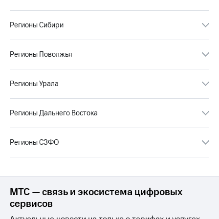
информации
Информация
акционерам
Регионы Сибири
Документы
ПАО
"МТС"
Регионы Поволжья
Собрания
акционеров
Личный
Регионы Урала
кабинет
акционера
Акционерный
Регионы Дальнего Востока
капитал
Контроль
и
аудит
Регионы СЗФО
Рынок
акций
Описание
Программа
МТС — связь и экосистема цифровых
приобретения
сервисов
Порядок
выкупа