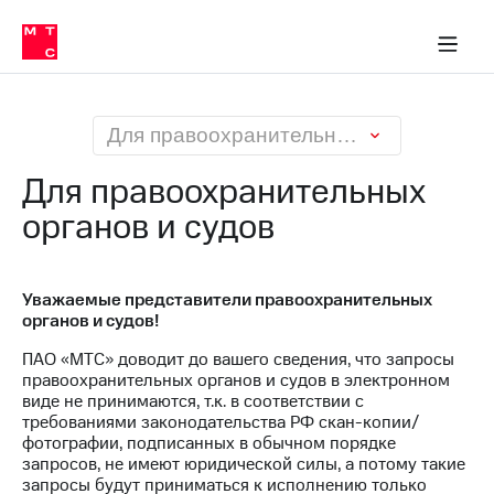
О
сторам и акционерам
Комплаенс и деловая этика
Устойчивое развитие
Медиа-центр
О МТС
О МТС
На главную
компании
О
компании
Стратегия
Стратегия
Карьера
Для правоохранительных органов и судов
в МТС
Карьера
в МТС
Для правоохранительных
Пресс-
релизы
органов и судов
История
компании
МТС
о технологиях
Руководство
региона
Уважаемые представители правоохранительных
органов и судов!
Правовая
ПАО «МТС» доводит до вашего сведения, что запросы
информация
правоохранительных органов и судов в электронном
виде не принимаются, т.к. в соответствии с
Контакты
требованиями законодательства РФ скан-копии/
фотографии, подписанных в обычном порядке
Медиа-центр
запросов, не имеют юридической силы, а потому такие
Пресс-
запросы будут приниматься к исполнению только
релизы