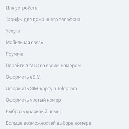
акций
Для устройств
Дивиденды
Рынок
Тарифы для домашнего телефона
облигаций
Описание
Услуги
Еврооблигации-2023
Уведомление
Мобильная связь
о
погашении
Роуминг
именных
облигаций
Перейти в МТС со своим номером
Другое
Оформить eSIM
Регистратор
Реквизиты
Оформить SIM-карту в Telegram
Контакты
йчивое развитие
Оформить чистый номер
и деловая этика
На главную
Выбрать красивый номер
Больше возможностей выбора номера