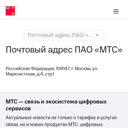
О
сторам и акционерам
Комплаенс и деловая этика
Устойчивое развитие
Медиа-центр
О МТС
О МТС
На главную
компании
О
компании
Стратегия
Стратегия
Карьера
Почтовый адрес ПАО «МТС»
в МТС
Карьера
в МТС
Почтовый адрес ПАО «МТС»
Пресс-
релизы
История
компании
МТС
Российская Федерация, 109147, г. Москва, ул.
о технологиях
Руководство
Марксистская, д.4, стр.1
региона
Правовая
информация
МТС — связь и экосистема цифровых
Контакты
сервисов
Медиа-центр
Актуальные новости не только о тарифах и услугах
Пресс-
связи, но и новых продуктах МТС: цифровых
релизы