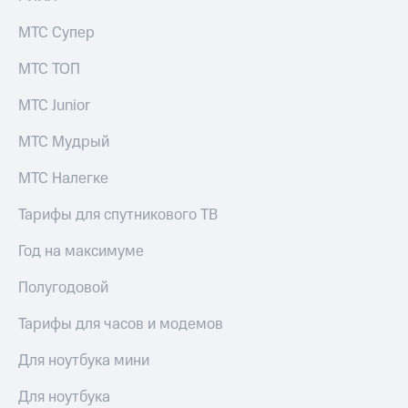
информации
Информация
МТС Супер
акционерам
Документы
МТС ТОП
ПАО
"МТС"
МТС Junior
Собрания
акционеров
МТС Мудрый
Личный
кабинет
акционера
МТС Налегке
Акционерный
капитал
Тарифы для спутникового ТВ
Контроль
и
Год на максимуме
аудит
Рынок
Полугодовой
акций
Тарифы для часов и модемов
Описание
Программа
Для ноутбука мини
приобретения
Порядок
Для ноутбука
выкупа