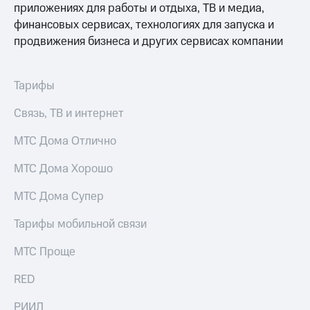
приложениях для работы и отдыха, ТВ и медиа,
МТС
финансовых сервисах, технологиях для запуска и
о технологиях
продвижения бизнеса и других сервисах компании
Достижения
Тарифы
Интервью
Связь, ТВ и интернет
Финансовая
отчетность
МТС Дома Отлично
Контакты
МТС Дома Хорошо
Пригласить
спикера
МТС Дома Супер
м и акционерам
Тарифы мобильной связи
Корпоративное
управление
МТС Проще
Корпоративный
RED
секретарь
Раскрытие
РИИЛ