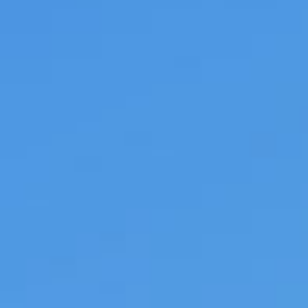
Тарифы RED, РИИЛ и МТС Супер дешев
Обзоры товаров
Скидки до 40%
на смартфоны
при покупке со связью МТС