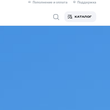
Пополнение и оплата
Поддержка
Скидка 30% на связь
Личные кабинеты
КАТАЛОГ
Мобильная связь
IM-карта для иностранцев
M
Для дома
ерейти в МТС со своим
ой МТС
Сервисы и подписки
фитнес
Приложения от МТС