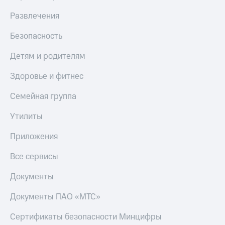
МТС
КИОН
Развлечения
Деньги
Строки
МТС
Накопления
Безопасность
Live
Откладывайте
Детям и родителям
Гудок
деньги
и получайте
Здоровье и фитнес
Мой
доход 15%
МТС
Акции
Семейная группа
Условия
Все
пополнения
приложения
Утилиты
Финансы
Скидка
Инвестиции
Приложения
30%
на связь
Получайте
Все сервисы
доход
онлайн
Тарифы
Документы
Страхование
RED,
РИИЛ
Документы ПАО «МТС»
Покупка
и МТС Супер
полисов
дешевле
Сертификаты безопасности Минцифры
онлайн
при оплате