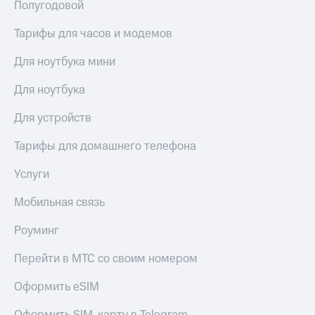
висы и подписки
Полугодовой
Сертификаты
МТС
безопасности
Premium
Тарифы для часов и модемов
Всё
Подписка
под
Для ноутбука мини
на гигабайты
рукой
интернета,
Для ноутбука
в Мой МТС
фильмы,
музыка
Для устройств
Посмотрите,
и многое
что
другое
полезного
Тарифы для домашнего телефона
Семейная
есть
группа
в нашем
Услуги
приложении
Скидка
Мобильная связь
на тарифы,
КИОН
общие
подписки
Роуминг
КИОН
и услуги,
Музыка
доступ
Перейти в МТС со своим номером
к геолокации
КИОН
Кино,
Оформить eSIM
Строки
музыка,
книги