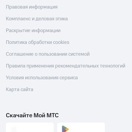
Скидка 30%
с карты
Правовая информация
на связь
МТС Деньги
Комплаенс и деловая этика
С картой
Обзоры
МТС
товаров
Раскрытие информации
Деньги
МТС
Скидки
Накопления
Политика обработки cookies
до 40%
на смартфоны
Откладывайте
Соглашение о пользовании системой
деньги
при
и получайте
Правила применения рекомендательных технологий
покупке
доход 15%
со связью
Платежи
Условия использования сервиса
МТС
и
переводы
Карта сайта
Пополнить
номер
МТС
Скачайте Мой МТС
Настройки
автоплатежа