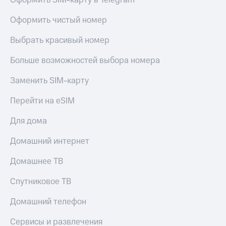
Оформить SIM-карту в Telegram
Live
и не
только
Оформить чистый номер
Гудок
Безопасность
Выбрать красивый номер
Мой
МТС
Финансы
Больше возможностей выбора номера
Все
Детям
приложения
Заменить SIM-карту
и родителям
Инвестиции
Перейти на eSIM
Здоровье
и фитнес
Получайте
Для дома
доход
Приложения
онлайн
от МТС
Домашний интернет
Страхование
Акции
Домашнее ТВ
Покупка
полисов
Приложения
Спутниковое ТВ
онлайн
КИОН
Скидка 30%
Домашний телефон
на связь
КИОН
Музыка
Сервисы и развлечения
С картой