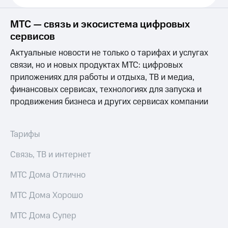
Выбрать
ТВ и телефон
красивый
для дома
номер
МТС — связь и экосистема цифровых
Услуги
сервисов
Заменить
SIM-
Личный
Актуальные новости не только о тарифах и услугах
карту
кабинет
связи, но и новых продуктах МТС: цифровых
интернета
приложениях для работы и отдыха, ТВ и медиа,
Перейти
и
на
финансовых сервисах, технологиях для запуска и
ТВ
eSIM
Личный
продвижения бизнеса и других сервисах компании
кабинет
Для дома
спутникового
Выберите
ТВ
Тарифы
и подключите
Скачать
ТВ
приложение
Связь, ТВ и интернет
с выгодным
Мой
тарифом
МТС
МТС Дома Отлично
Акции
Тарифы
МТС Дома Хорошо
Интернет,
ТВ и телефон
Видеонаблюдение
для дома
МТС Дома Супер
для дома