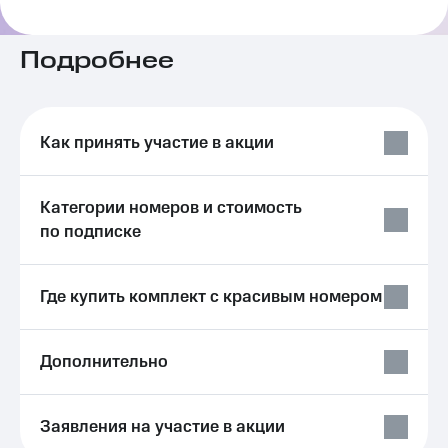
на связь
Роуминг
Подробнее
Тарифы
RED,
Семейная
РИИЛ
группа
и МТС
Супер
Как принять участие в акции
Заказать
дешевле
SIM-
при
карту
оплате
Категории номеров и стоимость
с карты
Оформить
МТС
по подписке
eSIM
Деньги
SIM-
Выберите
Где купить комплект с красивым номером
карта
и подключите
для
ТВ
иностранцев
с выгодным
тарифом
Дополнительно
Оформить
чистый
Тарифы
номер
Заявления на участие в акции
Интернет,