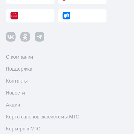
Пополнить
номер
другого
оператора
Оплата
интернета
и
ТВ
О компании
Переводы
с
Поддержка
телефона
на карту
Контакты
МТС Pay
Новости
Оплата
Акции
по QR-
коду
Карта салонов экосистемы МТС
за границей
Карьера в МТС
тернет-магазин