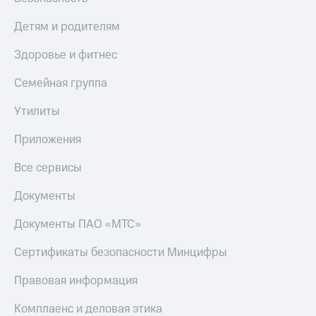
КИОН
Скидка 30%
Детям и родителям
Музыка
на связь
Здоровье и фитнес
КИОН
С картой
Строки
МТС
Семейная группа
Деньги
Live
Утилиты
МТС
Гудок
Накопления
Приложения
Мой
Откладывайте
МТС
Все сервисы
деньги
и получайте
Все
Документы
доход 15%
приложения
Акции
Финансы
Документы ПАО «МТС»
Инвестиции
Условия
пополнения
Сертификаты безопасности Минцифры
Получайте
доход
Скидка
Правовая информация
онлайн
30%
на связь
Комплаенс и деловая этика
Страхование