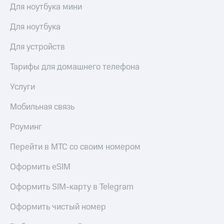
Для ноутбука мини
доступ
висы и подписки
к геолокации
Для ноутбука
МТС
Сертификаты
Premium
безопасности
Для устройств
Подписка
Всё
на гигабайты
Тарифы для домашнего телефона
интернета,
под
фильмы,
рукой
Услуги
музыка
в Мой МТС
и многое
Мобильная связь
другое
Посмотрите,
что
Роуминг
Семейная
полезного
группа
есть
Перейти в МТС со своим номером
в нашем
Скидка
приложении
Оформить eSIM
на тарифы,
общие
КИОН
Оформить SIM-карту в Telegram
подписки
и услуги,
КИОН
доступ
Оформить чистый номер
Музыка
к геолокации