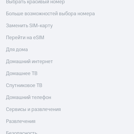
Выбрать красивый номер
КИОН
Кино,
Строки
музыка,
Больше возможностей выбора номера
книги
Live
и не
Заменить SIM-карту
только
Гудок
Перейти на eSIM
Безопасность
Мой
МТС
Для дома
Финансы
Все
Домашний интернет
Детям
приложения
и родителям
Домашнее ТВ
Инвестиции
Здоровье
и фитнес
Спутниковое ТВ
Получайте
доход
Приложения
Домашний телефон
онлайн
от МТС
Сервисы и развлечения
Страхование
Акции
Развлечения
Покупка
Приложения
полисов
КИОН
Безопасность
онлайн