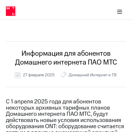
Перенести
ка 30% на связь
обильная связь
Сервисы и подписки
Интернет-магазин
Для дома
Скидка 30% на связь
Личные кабинеты
Финансы
Приложения
номер
ичные кабинеты
в МТС
Мобильная
связь
Все Новости
Тарифы
Интернет
и
ТВ
Услуги
Информация для абонентов
Спутниковое
Домашнего интернета ПАО МТС
ТВ
Роуминг
МТС
27 февраля 2025
Домашний Интернет и ТВ
Деньги
Личный
кабинет
Мобильная связь
Скачать
Перенести
С 1 апреля 2025 года для абонентов
приложение
номер
некоторых архивных тарифных планов
Мой
в МТС
МТС
Домашнего интернета ПАО МТС, будут
Акции
действовать новые условия использования
Тарифы
оборудования ONT: оборудование считается
Скидка 30%
Услуги