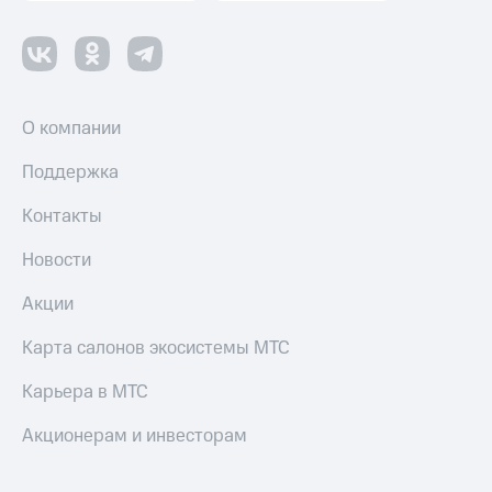
Пополнить
номер
МТС
Настройки
автоплатежа
О компании
Пополнить
Поддержка
номер
другого
Контакты
оператора
Новости
Оплата
интернета
Акции
и
ТВ
Карта салонов экосистемы МТС
Переводы
с
Карьера в МТС
телефона
на карту
Акционерам и инвесторам
МТС Pay