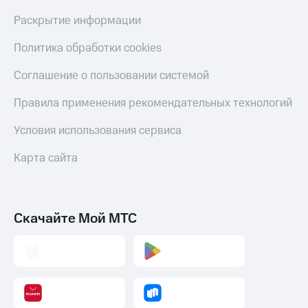
Тарифы
Раскрытие информации
Покупка
RED,
полисов
РИИЛ
Политика обработки cookies
онлайн
и МТС Супер
дешевле
Скидка 30%
Соглашение о пользовании системой
при оплате
на связь
с карты
Правила применения рекомендательных технологий
МТС Деньги
С картой
МТС
Условия использования сервиса
Обзоры
Деньги
товаров
Карта сайта
МТС
Скидки
Накопления
до 40%
Откладывайте
на смартфоны
деньги
Скачайте Мой МТС
и получайте
при
доход 15%
покупке
со связью
Платежи
МТС
и
переводы