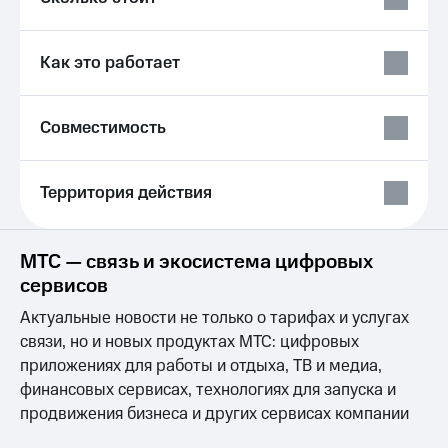
Выбрать
ТВ и телефон
красивый
для дома
номер
Как это работает
Услуги
Заменить
SIM-
Личный
карту
кабинет
Совместимость
интернета
Перейти
и
на
ТВ
Территория действия
eSIM
Личный
кабинет
Для дома
спутникового
Выберите
ТВ
МТС — связь и экосистема цифровых
и подключите
Скачать
сервисов
ТВ
приложение
с выгодным
Мой
Актуальные новости не только о тарифах и услугах
тарифом
МТС
связи, но и новых продуктах МТС: цифровых
Акции
приложениях для работы и отдыха, ТВ и медиа,
Тарифы
Интернет,
финансовых сервисах, технологиях для запуска и
ТВ и телефон
Видеонаблюдение
продвижения бизнеса и других сервисах компании
для дома
для дома