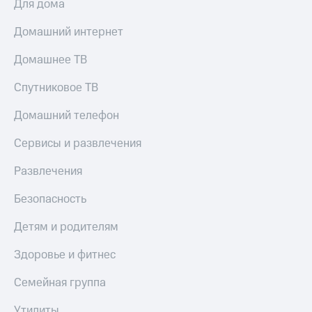
Для дома
МТС
КИОН
Деньги
Строки
Домашний интернет
МТС
Накопления
Live
Домашнее ТВ
Откладывайте
Гудок
Спутниковое ТВ
деньги
и получайте
Мой
Домашний телефон
доход 15%
МТС
Акции
Условия
Сервисы и развлечения
Все
пополнения
приложения
Развлечения
Финансы
Скидка
Инвестиции
30%
Безопасность
на связь
Получайте
доход
Детям и родителям
онлайн
Тарифы
Страхование
RED,
Здоровье и фитнес
РИИЛ
Покупка
и МТС Супер
Семейная группа
полисов
дешевле
онлайн
при оплате
Утилиты