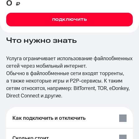
0
₽
на связь
Роуминг
Тарифы
ПОДКЛЮЧИТЬ
RED,
Семейная
РИИЛ
группа
и МТС
Что нужно знать
Супер
Заказать
дешевле
SIM-
при
карту
Услуга ограничивает использование файлообменных
оплате
с карты
сетей через мобильный интернет.
Оформить
МТС
Обычно в файлообменные сети входят торренты,
eSIM
Деньги
а также некоторые игры и
P2P-сервисы.
К таким
SIM-
Выберите
сетям относятся, например: BitTorrent, TOR, eDonkey,
карта
и подключите
Direct Connect и другие.
для
ТВ
иностранцев
с выгодным
тарифом
Оформить
Как подключить и отключить
чистый
Тарифы
номер
Интернет,
Сколько стоит