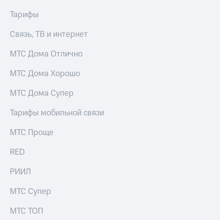
Услуги
290 ₽/
Тарифы
мес
Акции
Связь, ТВ и интернет
МТС
Домашний
Premium
интернет
МТС Дома Отлично
Подписка
Домашнее
МТС Дома Хорошо
на гигабайты
ТВ
интернета,
МТС Дома Супер
фильмы,
Спутниковое
музыка
ТВ
и многое
Тарифы мобильной связи
другое
Домашний
Семейная
МТС Проще
телефон
группа
RED
Перейти
Скидка
в МТС
на тарифы,
РИИЛ
со своим
общие
номером
подписки
МТС Супер
и услуги,
Поддержка
доступ
МТС ТОП
к геолокации