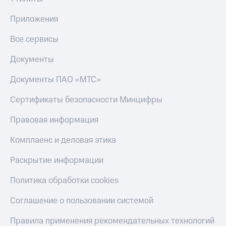
Скидка 30%
с карты
на связь
МТС Деньги
Приложения
С картой
Обзоры
Все сервисы
МТС
товаров
Деньги
Документы
МТС
Скидки
Накопления
до 40%
Документы ПАО «МТС»
на смартфоны
Откладывайте
Сертификаты безопасности Минцифры
деньги
при
и получайте
покупке
Правовая информация
доход 15%
со связью
Платежи
МТС
и
Комплаенс и деловая этика
переводы
Раскрытие информации
Пополнить
номер
Политика обработки cookies
МТС
Соглашение о пользовании системой
Настройки
автоплатежа
Правила применения рекомендательных технологий