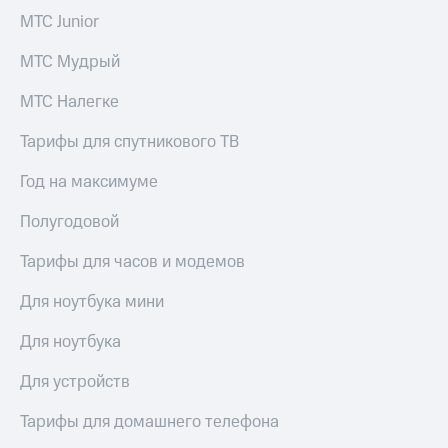
висы и подписки
Сертификаты
МТС Junior
МТС
безопасности
Premium
МТС Мудрый
Всё
Подписка
под
на гигабайты
МТС Налегке
рукой
интернета,
в Мой МТС
фильмы,
Тарифы для спутникового ТВ
музыка
Посмотрите,
и многое
Год на максимуме
что
другое
полезного
Семейная
Полугодовой
есть
группа
в нашем
Тарифы для часов и модемов
приложении
Скидка
на тарифы,
Для ноутбука мини
КИОН
общие
подписки
КИОН
Для ноутбука
и услуги,
Музыка
доступ
Для устройств
к геолокации
КИОН
Кино,
Строки
музыка,
Тарифы для домашнего телефона
книги