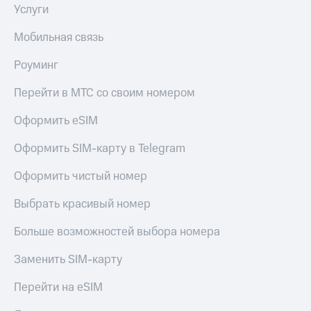
Live
и не
Услуги
только
Гудок
Мобильная связь
Безопасность
Мой
Роуминг
МТС
Финансы
Перейти в МТС со своим номером
Все
Детям
приложения
и родителям
Оформить eSIM
Инвестиции
Здоровье
Оформить SIM-карту в Telegram
и фитнес
Получайте
доход
Оформить чистый номер
Приложения
онлайн
от МТС
Страхование
Выбрать красивый номер
Акции
Покупка
Больше возможностей выбора номера
полисов
Приложения
онлайн
КИОН
Заменить SIM-карту
Скидка 30%
на связь
КИОН
Перейти на eSIM
Музыка
С картой