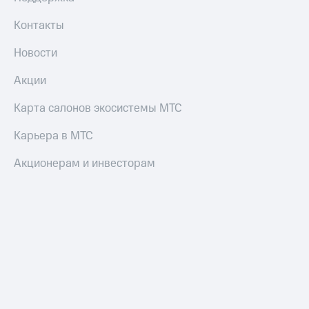
Смартфоны
Контакты
Наушники
и
Новости
колонки
Акции
Умные
часы
Карта салонов экосистемы МТС
и
трекеры
Карьера в МТС
Умный
Акционерам и инвесторам
дом
Планшеты
Акции
и
скидки
Все
товары