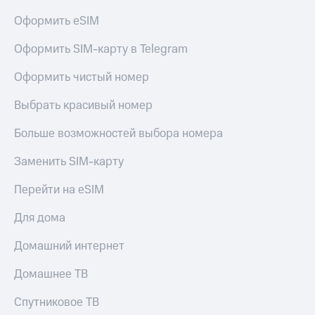
Live
и не
Оформить eSIM
только
Гудок
Безопасность
Оформить SIM-карту в Telegram
Мой
МТС
Финансы
Оформить чистый номер
Все
Детям
Выбрать красивый номер
приложения
и родителям
Больше возможностей выбора номера
Инвестиции
Здоровье
и фитнес
Заменить SIM-карту
Получайте
доход
Приложения
Перейти на eSIM
онлайн
от МТС
Страхование
Для дома
Акции
Покупка
полисов
Домашний интернет
Приложения
онлайн
КИОН
Скидка 30%
Домашнее ТВ
на связь
КИОН
Спутниковое ТВ
Музыка
С картой