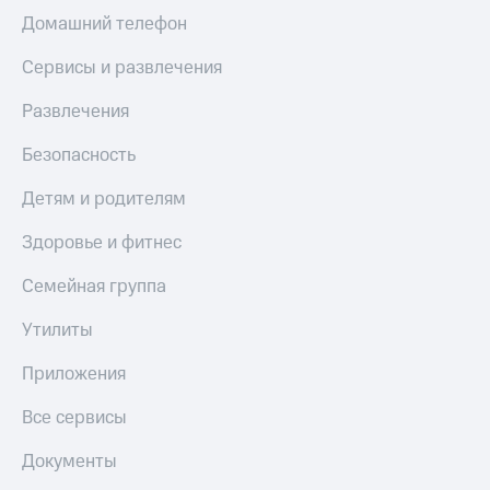
МТС
КИОН
Домашний телефон
Деньги
Строки
МТС
Сервисы и развлечения
Накопления
Live
Развлечения
Откладывайте
Гудок
деньги
Безопасность
и получайте
Мой
доход 15%
МТС
Детям и родителям
Акции
Условия
Все
Здоровье и фитнес
пополнения
приложения
Финансы
Скидка
Семейная группа
Инвестиции
30%
Утилиты
на связь
Получайте
доход
Приложения
онлайн
Тарифы
Страхование
RED,
Все сервисы
РИИЛ
Покупка
и МТС Супер
полисов
дешевле
Документы
онлайн
при оплате