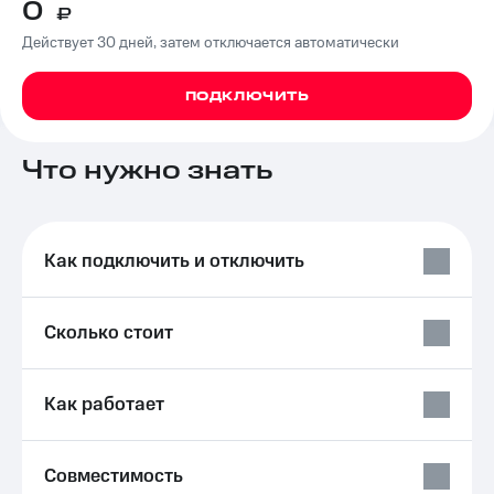
0
₽
на связь
Действует 30 дней, затем отключается автоматически
Роуминг
Тарифы
RED,
ПОДКЛЮЧИТЬ
Семейная
РИИЛ
группа
и МТС
Супер
Заказать
Что нужно знать
дешевле
SIM-
при
карту
оплате
с карты
Оформить
МТС
Как подключить и отключить
eSIM
Деньги
SIM-
Выберите
карта
Сколько стоит
и подключите
для
ТВ
иностранцев
с выгодным
тарифом
Как работает
Оформить
чистый
Тарифы
номер
Совместимость
Интернет,