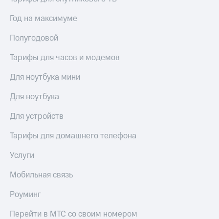
висы и подписки
Сертификаты
МТС
безопасности
Год на максимуме
Premium
Всё
Полугодовой
Подписка
под
на гигабайты
рукой
интернета,
Тарифы для часов и модемов
в Мой МТС
фильмы,
музыка
Для ноутбука мини
Посмотрите,
и многое
что
другое
Для ноутбука
полезного
Семейная
есть
группа
Для устройств
в нашем
приложении
Скидка
Тарифы для домашнего телефона
на тарифы,
КИОН
общие
Услуги
подписки
КИОН
и услуги,
Мобильная связь
Музыка
доступ
к геолокации
КИОН
Роуминг
Кино,
Строки
музыка,
Перейти в МТС со своим номером
книги