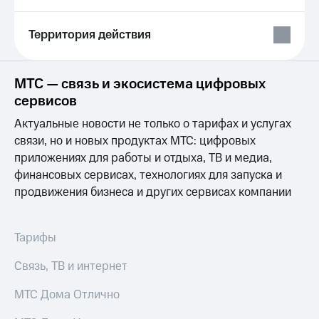
Выбрать
ТВ и телефон
красивый
для дома
номер
Территория действия
Услуги
Заменить
SIM-
Личный
МТС — связь и экосистема цифровых
карту
кабинет
интернета
сервисов
Перейти
и
Актуальные новости не только о тарифах и услугах
на
ТВ
eSIM
Личный
связи, но и новых продуктах МТС: цифровых
кабинет
приложениях для работы и отдыха, ТВ и медиа,
Для дома
спутникового
финансовых сервисах, технологиях для запуска и
Выберите
ТВ
продвижения бизнеса и других сервисах компании
и подключите
Скачать
ТВ
приложение
с выгодным
Мой
тарифом
МТС
Тарифы
Акции
Тарифы
Связь, ТВ и интернет
Интернет,
ТВ и телефон
Видеонаблюдение
МТС Дома Отлично
для дома
для дома