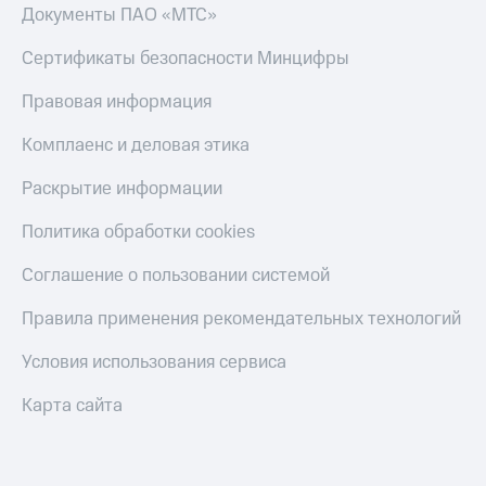
Скидка 30%
с карты
Документы ПАО «МТС»
на связь
МТС Деньги
Сертификаты безопасности Минцифры
С картой
Обзоры
МТС
товаров
Правовая информация
Деньги
МТС
Скидки
Комплаенс и деловая этика
Накопления
до 40%
на смартфоны
Раскрытие информации
Откладывайте
деньги
при
Политика обработки cookies
и получайте
покупке
доход 15%
со связью
Соглашение о пользовании системой
Платежи
МТС
и
Правила применения рекомендательных технологий
переводы
Пополнить
Условия использования сервиса
номер
МТС
Карта сайта
Настройки
автоплатежа