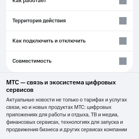
Как работает
Выбрать
ТВ и телефон
красивый
для дома
номер
Услуги
Территория действия
Заменить
SIM-
Личный
карту
кабинет
Как подключить и отключить
интернета
Перейти
и
на
ТВ
eSIM
Совместимость
Личный
кабинет
Для дома
спутникового
Выберите
ТВ
МТС — связь и экосистема цифровых
и подключите
Скачать
сервисов
ТВ
приложение
с выгодным
Мой
Актуальные новости не только о тарифах и услугах
тарифом
МТС
связи, но и новых продуктах МТС: цифровых
Акции
Тарифы
приложениях для работы и отдыха, ТВ и медиа,
Интернет,
финансовых сервисах, технологиях для запуска и
ТВ и телефон
Видеонаблюдение
продвижения бизнеса и других сервисах компании
для дома
для дома