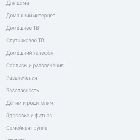
Для дома
МТС
КИОН
Деньги
Строки
Домашний интернет
МТС
Накопления
Live
Домашнее ТВ
Откладывайте
Гудок
деньги
Спутниковое ТВ
и получайте
Мой
доход 15%
Домашний телефон
МТС
Акции
Условия
Сервисы и развлечения
Все
пополнения
приложения
Развлечения
Финансы
Скидка
Инвестиции
30%
Безопасность
на связь
Получайте
доход
Детям и родителям
онлайн
Тарифы
Страхование
RED,
Здоровье и фитнес
РИИЛ
Покупка
и МТС Супер
Семейная группа
полисов
дешевле
онлайн
при оплате