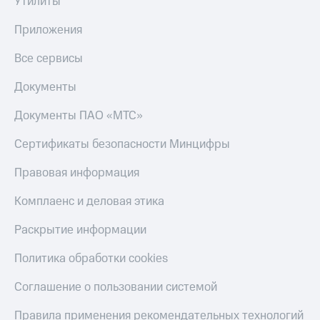
Утилиты
Скидка 30%
с карты
на связь
МТС Деньги
Приложения
С картой
Обзоры
Все сервисы
МТС
товаров
Деньги
Документы
МТС
Скидки
Накопления
до 40%
Документы ПАО «МТС»
на смартфоны
Откладывайте
деньги
Сертификаты безопасности Минцифры
при
и получайте
покупке
доход 15%
Правовая информация
со связью
Платежи
МТС
и
Комплаенс и деловая этика
переводы
Раскрытие информации
Пополнить
номер
Политика обработки cookies
МТС
Соглашение о пользовании системой
Настройки
автоплатежа
Правила применения рекомендательных технологий