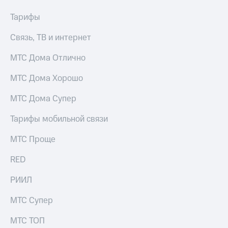
Услуги
290 ₽/
Тарифы
мес
Акции
Связь, ТВ и интернет
МТС
Домашний
Premium
интернет
МТС Дома Отлично
Подписка
Домашнее
на гигабайты
МТС Дома Хорошо
ТВ
интернета,
фильмы,
МТС Дома Супер
Спутниковое
музыка
ТВ
и многое
Тарифы мобильной связи
другое
Домашний
Семейная
МТС Проще
телефон
группа
RED
Перейти
Скидка
в МТС
на тарифы,
РИИЛ
со своим
общие
номером
подписки
МТС Супер
и услуги,
Поддержка
доступ
МТС ТОП
к геолокации