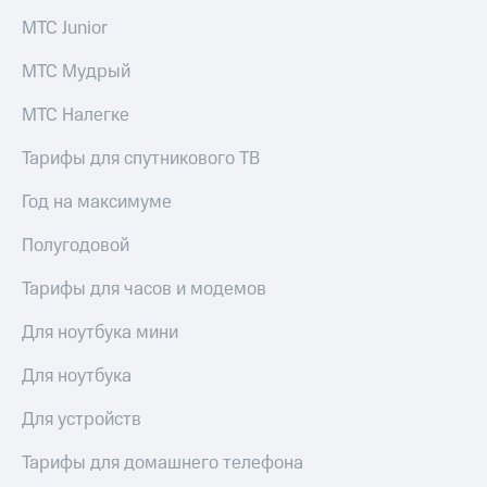
висы и подписки
Сертификаты
МТС
МТС Junior
безопасности
Premium
Всё
МТС Мудрый
Подписка
под
на гигабайты
МТС Налегке
рукой
интернета,
в Мой МТС
фильмы,
Тарифы для спутникового ТВ
музыка
Посмотрите,
и многое
Год на максимуме
что
другое
полезного
Семейная
Полугодовой
есть
группа
в нашем
приложении
Тарифы для часов и модемов
Скидка
на тарифы,
КИОН
Для ноутбука мини
общие
подписки
КИОН
и услуги,
Для ноутбука
Музыка
доступ
к геолокации
Для устройств
КИОН
Кино,
Строки
музыка,
Тарифы для домашнего телефона
книги