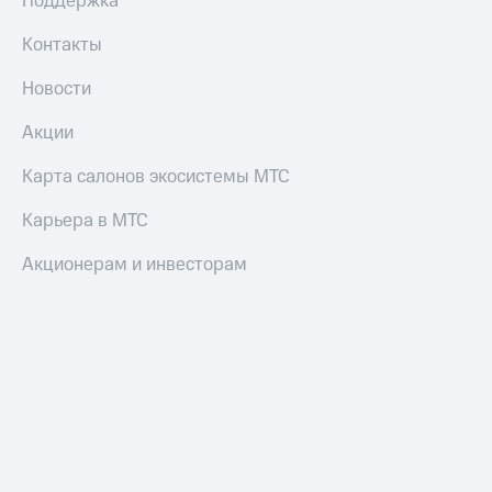
Поддержка
Смартфоны
Контакты
Наушники
и
Новости
колонки
Акции
Умные
часы
Карта салонов экосистемы МТС
и
трекеры
Карьера в МТС
Умный
дом
Акционерам и инвесторам
Планшеты
Акции
и
скидки
Все
товары