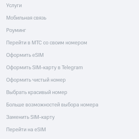
Live
и не
Услуги
только
Гудок
Мобильная связь
Безопасность
Мой
Роуминг
МТС
Финансы
Перейти в МТС со своим номером
Все
Детям
приложения
и родителям
Оформить eSIM
Инвестиции
Здоровье
Оформить SIM-карту в Telegram
и фитнес
Получайте
доход
Оформить чистый номер
Приложения
онлайн
от МТС
Страхование
Выбрать красивый номер
Акции
Покупка
Больше возможностей выбора номера
полисов
Приложения
онлайн
КИОН
Заменить SIM-карту
Скидка 30%
на связь
КИОН
Перейти на eSIM
Музыка
С картой