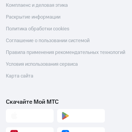
Скидка 30%
с карты
Комплаенс и деловая этика
на связь
МТС Деньги
Раскрытие информации
С картой
Обзоры
МТС
товаров
Политика обработки cookies
Деньги
МТС
Скидки
Соглашение о пользовании системой
Накопления
до 40%
на смартфоны
Правила применения рекомендательных технологий
Откладывайте
деньги
при
Условия использования сервиса
и получайте
покупке
доход 15%
со связью
Платежи
Карта сайта
МТС
и
переводы
Пополнить
Скачайте Мой МТС
номер
МТС
Настройки
автоплатежа