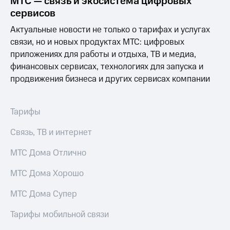
МТС — связь и экосистема цифровых
Выбрать
ТВ и телефон
красивый
сервисов
для дома
номер
Актуальные новости не только о тарифах и услугах
Услуги
Заменить
связи, но и новых продуктах МТС: цифровых
SIM-
Личный
приложениях для работы и отдыха, ТВ и медиа,
карту
кабинет
финансовых сервисах, технологиях для запуска и
интернета
продвижения бизнеса и других сервисах компании
Перейти
и
на
ТВ
eSIM
Личный
кабинет
Тарифы
Для дома
спутникового
Выберите
ТВ
Связь, ТВ и интернет
и подключите
Скачать
ТВ
приложение
МТС Дома Отлично
с выгодным
Мой
тарифом
МТС
МТС Дома Хорошо
Акции
Тарифы
МТС Дома Супер
Интернет,
ТВ и телефон
Видеонаблюдение
Тарифы мобильной связи
для дома
для дома