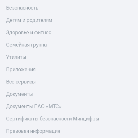
МТС
КИОН
Безопасность
Деньги
Строки
МТС
Детям и родителям
Накопления
Live
Здоровье и фитнес
Откладывайте
Гудок
деньги
Семейная группа
и получайте
Мой
доход 15%
МТС
Акции
Утилиты
Условия
Все
пополнения
Приложения
приложения
Финансы
Скидка
Все сервисы
Инвестиции
30%
на связь
Документы
Получайте
доход
онлайн
Тарифы
Документы ПАО «МТС»
Страхование
RED,
РИИЛ
Сертификаты безопасности Минцифры
Покупка
и МТС Супер
полисов
дешевле
Правовая информация
онлайн
при оплате