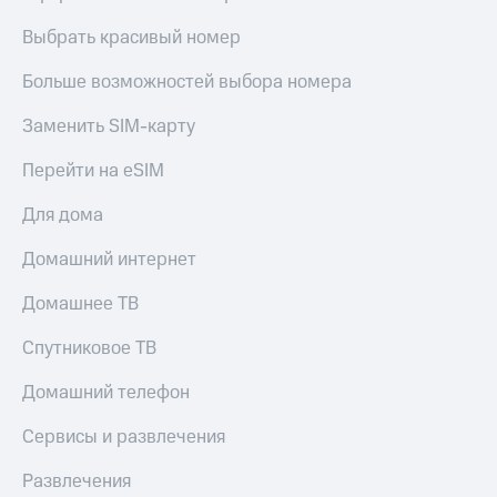
Live
и не
только
Выбрать красивый номер
Гудок
Безопасность
Больше возможностей выбора номера
Мой
МТС
Финансы
Заменить SIM-карту
Все
Детям
Перейти на eSIM
приложения
и родителям
Для дома
Инвестиции
Здоровье
и фитнес
Домашний интернет
Получайте
доход
Приложения
онлайн
Домашнее ТВ
от МТС
Страхование
Спутниковое ТВ
Акции
Покупка
полисов
Домашний телефон
Приложения
онлайн
КИОН
Скидка 30%
Сервисы и развлечения
на связь
КИОН
Музыка
Развлечения
С картой