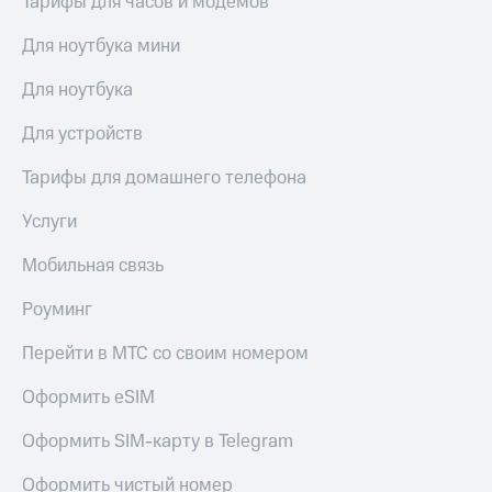
Тарифы для часов и модемов
висы и подписки
Сертификаты
МТС
безопасности
Premium
Для ноутбука мини
Всё
Подписка
Для ноутбука
под
на гигабайты
рукой
интернета,
Для устройств
в Мой МТС
фильмы,
музыка
Тарифы для домашнего телефона
Посмотрите,
и многое
что
другое
Услуги
полезного
Семейная
есть
группа
Мобильная связь
в нашем
приложении
Скидка
Роуминг
на тарифы,
КИОН
общие
Перейти в МТС со своим номером
подписки
КИОН
и услуги,
Музыка
Оформить eSIM
доступ
к геолокации
КИОН
Оформить SIM-карту в Telegram
Кино,
Строки
музыка,
книги
Оформить чистый номер