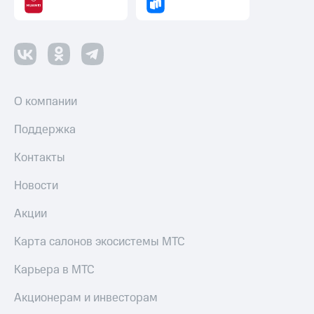
Пополнить
номер
другого
оператора
Оплата
интернета
О компании
и
ТВ
Поддержка
Переводы
Контакты
с
телефона
Новости
на карту
МТС Pay
Акции
Оплата
Карта салонов экосистемы МТС
по QR-
коду
Карьера в МТС
за границей
Акционерам и инвесторам
тернет-магазин