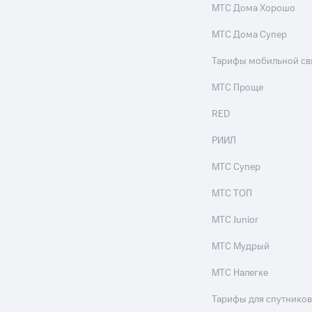
МТС Дома Хорошо
ле при оплате с карты МТС Деньги
МТС Дома Супер
Тарифы мобильной св
МТС Проще
RED
РИИЛ
МТС Супер
МТС ТОП
МТС Junior
МТС Мудрый
МТС Налегке
Тарифы для спутников