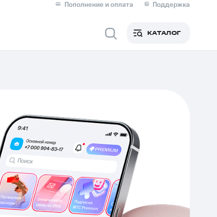
Пополнение и оплата
Поддержка
Скидка 30% на связь
Личные кабинеты
КАТАЛОГ
Мобильная связь
IM-карта для иностранцев
M
Для дома
ерейти в МТС со своим
ой МТС
Сервисы и подписки
фитнес
Приложения от МТС