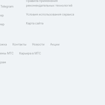
Правила применения
рекомендательных технологий
 Telegram
Условия использования сервиса
мер
Карта сайта
мер
ржка
Контакты
Новости
Акции
стемы МТС
Карьера в МТС
орам