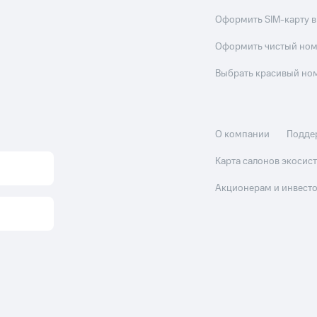
Оформить SIM-карту в
Оформить чистый но
Выбрать красивый но
О компании
Подде
Карта салонов экоси
Акционерам и инвест