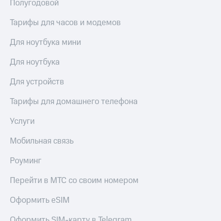
висы и подписки
Полугодовой
Сертификаты
МТС
безопасности
Premium
Тарифы для часов и модемов
Всё
Подписка
Для ноутбука мини
под
на гигабайты
рукой
интернета,
Для ноутбука
в Мой МТС
фильмы,
музыка
Для устройств
Посмотрите,
и многое
что
другое
Тарифы для домашнего телефона
полезного
Семейная
есть
группа
в нашем
Услуги
приложении
Скидка
Мобильная связь
на тарифы,
КИОН
общие
Роуминг
подписки
КИОН
и услуги,
Музыка
доступ
Перейти в МТС со своим номером
к геолокации
КИОН
Кино,
Оформить eSIM
Строки
музыка,
книги
Оформить SIM-карту в Telegram