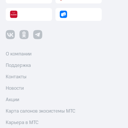
Пополнить
номер
другого
оператора
Оплата
интернета
и
ТВ
О компании
Переводы
с
Поддержка
телефона
на карту
Контакты
МТС Pay
Новости
Оплата
Акции
по QR-
коду
Карта салонов экосистемы МТС
за границей
Карьера в МТС
тернет-магазин