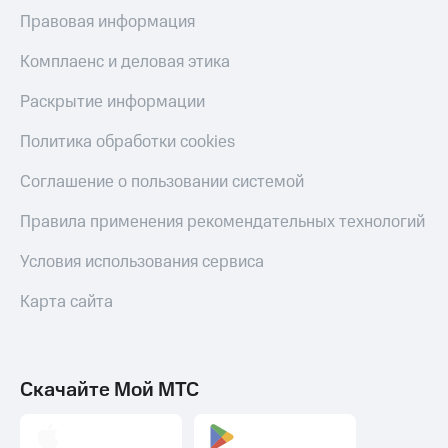
Скидка 30%
с карты
Правовая информация
на связь
МТС Деньги
Комплаенс и деловая этика
С картой
Обзоры
МТС
товаров
Раскрытие информации
Деньги
МТС
Скидки
Политика обработки cookies
Накопления
до 40%
на смартфоны
Откладывайте
Соглашение о пользовании системой
деньги
при
и получайте
Правила применения рекомендательных технологий
покупке
доход 15%
со связью
Платежи
Условия использования сервиса
МТС
и
переводы
Карта сайта
Пополнить
номер
МТС
Скачайте Мой МТС
Настройки
автоплатежа