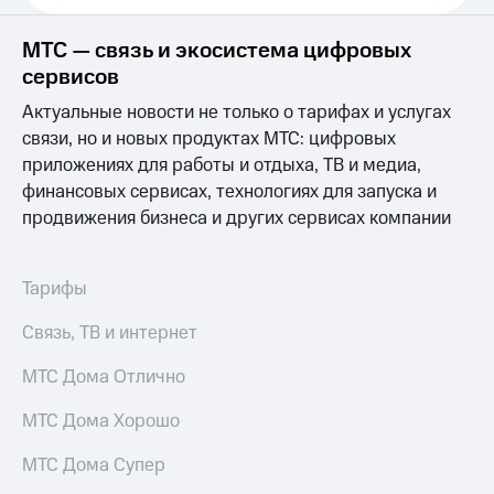
Выбрать
ТВ и телефон
красивый
для дома
номер
МТС — связь и экосистема цифровых
Услуги
сервисов
Заменить
SIM-
Личный
Актуальные новости не только о тарифах и услугах
карту
кабинет
связи, но и новых продуктах МТС: цифровых
интернета
приложениях для работы и отдыха, ТВ и медиа,
Перейти
и
финансовых сервисах, технологиях для запуска и
на
ТВ
eSIM
Личный
продвижения бизнеса и других сервисах компании
кабинет
Для дома
спутникового
Выберите
ТВ
Тарифы
и подключите
Скачать
ТВ
приложение
Связь, ТВ и интернет
с выгодным
Мой
тарифом
МТС
МТС Дома Отлично
Акции
Тарифы
МТС Дома Хорошо
Интернет,
ТВ и телефон
Видеонаблюдение
МТС Дома Супер
для дома
для дома