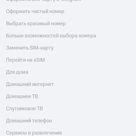
Live
и не
только
Оформить чистый номер
Гудок
Безопасность
Выбрать красивый номер
Мой
МТС
Финансы
Больше возможностей выбора номера
Все
Детям
Заменить SIM-карту
приложения
и родителям
Инвестиции
Перейти на eSIM
Здоровье
и фитнес
Получайте
Для дома
доход
Приложения
онлайн
от МТС
Домашний интернет
Страхование
Акции
Домашнее ТВ
Покупка
полисов
Приложения
Спутниковое ТВ
онлайн
КИОН
Скидка 30%
Домашний телефон
на связь
КИОН
Музыка
Сервисы и развлечения
С картой