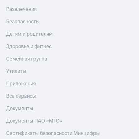
МТС
КИОН
Развлечения
Деньги
Строки
МТС
Безопасность
Накопления
Live
Откладывайте
Детям и родителям
Гудок
деньги
и получайте
Здоровье и фитнес
Мой
доход 15%
МТС
Акции
Семейная группа
Условия
Все
пополнения
приложения
Утилиты
Финансы
Скидка
Инвестиции
Приложения
30%
на связь
Получайте
Все сервисы
доход
онлайн
Тарифы
Документы
Страхование
RED,
РИИЛ
Документы ПАО «МТС»
Покупка
и МТС Супер
полисов
дешевле
Сертификаты безопасности Минцифры
онлайн
при оплате