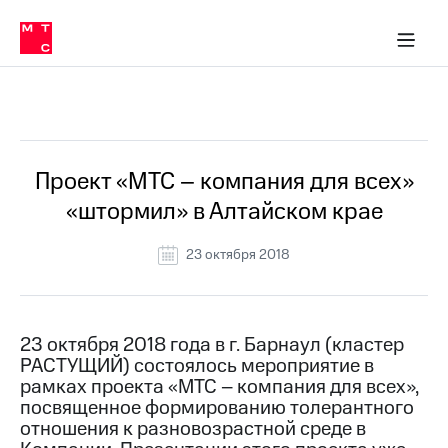
О
сторам и акционерам
Комплаенс и деловая этика
Устойчивое развитие
Медиа-центр
О МТС
О МТС
На главную
компании
О
компании
Стратегия
Стратегия
Все Новости
Карьера
в МТС
Карьера
в МТС
Пресс-
Проект «МТС – компания для всех»
релизы
История
«штормил» в Алтайском крае
компании
МТС
о технологиях
Руководство
23 октября 2018
региона
Правовая
информация
23 октября 2018 года в г. Барнаул (кластер
РАСТУЩИЙ) состоялось мероприятие в
Контакты
рамках проекта «МТС – компания для всех»,
посвященное формированию толерантного
Медиа-центр
Пресс-
отношения к разновозрастной среде в
релизы