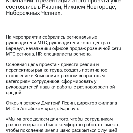
Компании. Презентации этого проекта уже
состоялись в Рязани, Нижнем Новгороде,
МТС
Набережных Челнах.
о технологиях
Достижения
На мероприятии собрались региональные
Интервью
руководители МТС, руководители колл-центра г.
Барнаул, начальники офисов продаж розничной сети
Финансовая
МТС региона, HR-специалисты региона.
отчетность
Основная цель проекта - донести реалии и
Контакты
перспективы рынка труда, создать позитивное
отношение в Компании к разным возрастным
Пригласить
категориям сотрудников, сформировать у
спикера
руководителей навыки работы с разновозрастной
средой.
м и акционерам
Корпоративное
Открыл встречу Дмитрий Левин, директор филиала
управление
МТС в Алтайском крае, г. Барнаул:
Корпоративный
«Мы многое делаем для того, чтобы сотрудникам
секретарь
разных возрастов было комфортно работать вместе,
Раскрытие
чтобы поколения имели шанс раскрыться с лучшей