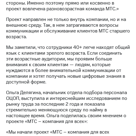
информации
стороны. Именно поэтому прямо или косвенно в
Информация
проект вовлечена разновозрастная команда МТС.»
акционерам
Документы
Проект направлен не только внутрь компании, но и на
ПАО
внешнюю среду. Так, в нем затрагиваются вопросы
"МТС"
коммуникации и обслуживание клиентов МТС старшего
Собрания
возраста.
акционеров
Личный
Мы заметили, что сотрудники 40+ легче находят общий
кабинет
язык с клиентами зрелого возраста. Если соединить
акционера
эти возрастные аудитории, мы проявим больше
Акционерный
внимания к своим клиентам — людям, которые
капитал
нуждаются в более внимательной коммуникации от
Контроль
компании и хотят получать новые цифровые знания в
и
доступной форме.
аудит
Ольга Делягина, начальник отдела подбора персонала
Рынок
ОЦОП, выступила и интереснейшим исследованием по
акций
рынку труда за последние 2 года и показала
стремительно меняющуюся среду по найму в
Описание
настоящее время. Ольга поделилась своим мнением о
Программа
проекте «МТС – компания для всех»:
приобретения
Порядок
«Мы начали проект «МТС – компания для всех
выкупа