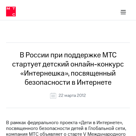
О
сторам и акционерам
Комплаенс и деловая этика
Устойчивое развитие
Медиа-центр
О МТС
О МТС
На главную
компании
О
компании
Стратегия
Стратегия
Все Новости
Карьера
в МТС
Карьера
в МТС
Пресс-
В России при поддержке МТС
релизы
История
стартует детский онлайн-конкурс
компании
МТС
«Интернешка», посвященный
о технологиях
Руководство
безопасности в Интернете
региона
Правовая
22 марта 2012
информация
Контакты
В рамках федерального проекта «Дети в Интернете»,
Медиа-центр
посвященного безопасности детей в Глобальной сети,
Пресс-
компания МТС объявляет о старте V Международного
релизы