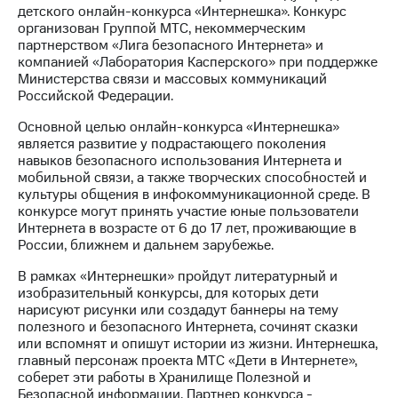
детского онлайн-конкурса «Интернешка». Конкурс
организован Группой МТС, некоммерческим
МТС
партнерством «Лига безопасного Интернета» и
о технологиях
компанией «Лаборатория Касперского» при поддержке
Министерства связи и массовых коммуникаций
Достижения
Российской Федерации.
Интервью
Основной целью онлайн-конкурса «Интернешка»
является развитие у подрастающего поколения
Финансовая
навыков безопасного использования Интернета и
отчетность
мобильной связи, а также творческих способностей и
культуры общения в инфокоммуникационной среде. В
Контакты
конкурсе могут принять участие юные пользователи
Интернета в возрасте от 6 до 17 лет, проживающие в
Пригласить
России, ближнем и дальнем зарубежье.
спикера
В рамках «Интернешки» пройдут литературный и
м и акционерам
изобразительный конкурсы, для которых дети
Корпоративное
нарисуют рисунки или создадут баннеры на тему
управление
полезного и безопасного Интернета, сочинят сказки
или вспомнят и опишут истории из жизни. Интернешка,
Корпоративный
главный персонаж проекта МТС «Дети в Интернете»,
секретарь
соберет эти работы в Хранилище Полезной и
Раскрытие
Безопасной информации. Партнер конкурса -