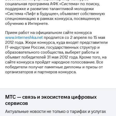
информации
социальная программа АФК «Система» по поиску,
Информация
поддержке и развитию талантливой молодежи
акционерам
«Система «Лифт в будущее», объявляет собственную
Документы
спецноминацию в рамках конкурса, посвященную
ПАО
обучению в Интернете.
"МТС"
Собрания
Прием работ на официальном сайте конкурса
акционеров
www.interneshka.net
продлится со 2 апреля по 15 мая
Личный
2012 года. Жюри конкурса, куда входят представители
кабинет
IT-индустрии России, государственных структур и
акционера
образовательного сообщества, выберет работы и
Акционерный
объявит победителей 31 мая 2012 года. Кроме того, на
капитал
сайте конкурса пройдет народное голосование. Все
Контроль
победители получат памятные дипломы и призы от
и
организаторов и партнеров конкурса.
аудит
Рынок
акций
Описание
МТС — связь и экосистема цифровых
Программа
сервисов
приобретения
Порядок
Актуальные новости не только о тарифах и услугах
выкупа