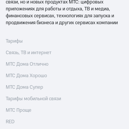
связи, но и новых продуктах МТС: цифровых
акций
приложениях для работы и отдыха, ТВ и медиа,
Дивиденды
Рынок
финансовых сервисах, технологиях для запуска и
облигаций
продвижения бизнеса и других сервисах компании
Описание
Еврооблигации-2023
Тарифы
Уведомление
о
Связь, ТВ и интернет
погашении
именных
облигаций
МТС Дома Отлично
Другое
МТС Дома Хорошо
Регистратор
Реквизиты
МТС Дома Супер
Контакты
йчивое развитие
Тарифы мобильной связи
и деловая этика
На главную
МТС Проще
RED