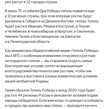
уже растут в 32 городах страны.
МТС
В канун
75-го
юбилея Дня Победы тополь появится еще
о технологиях
в 12 регионах страны, при этом впервые ростки будут
высажены в Сибири и на Дальнем Востоке: теперь Тополь
Достижения
будет расти в Иваново, Рязани и Костроме, в Перми
Интервью
и Челябинске, в Новосибирске и Иркутске, в Смоленске,
Нижнем Тагиле и Благовещенске, на Камчатке
Финансовая
и в Ленинградской области.
отчетность
Как инициаторы общероссийской акции «Тополь Победы»
Контакты
мы в МТС с особенным вниманием относимся к росткам
легендарного тополя — мы стараемся создать самые
Пригласить
благоприятные условия трепетно выращенным
спикера
волгоградскими биотехнологами росткам, чтобы они
прижились и выстояли в разных климатических условиях
м и акционерам
нашей необъятной Родины.
Корпоративное
управление
Таким образом Тополь Победы к концу 2020 года будет
расти в 44 регионах России и увековечит великий подвиг
Корпоративный
народа-победителя. Если вам
когда-то
доведется побывать
секретарь
Раскрытие
в городах, где высажен наш тополь — приходите на него