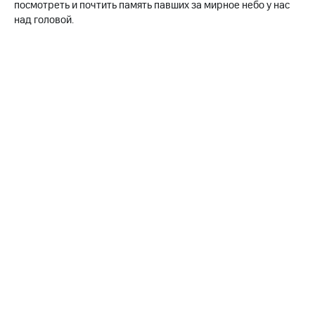
информации
посмотреть и почтить память павших за мирное небо у нас
Информация
над головой.
акционерам
Документы
ПАО
"МТС"
Собрания
акционеров
Личный
кабинет
акционера
Акционерный
капитал
Контроль
и
аудит
Рынок
акций
Описание
Программа
приобретения
Порядок
выкупа