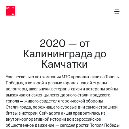
О
сторам и акционерам
Комплаенс и деловая этика
Устойчивое развитие
Медиа-центр
О МТС
О МТС
На главную
компании
О
компании
Стратегия
Стратегия
Карьера
2020 — от
в МТС
Карьера
в МТС
Калининграда до
Пресс-
релизы
История
Камчатки
компании
МТС
о технологиях
Руководство
Уже несколько лет компания МТС проводит акцию «Тополь
региона
Победы», в которой в разных городах нашей страны
Правовая
волонтеры, школьники, ветераны связи и ветераны войны
информация
высаживают саженцы легендарного сталинградского
тополя — живого свидетеля героической обороны
Контакты
Сталинграда, пережившего суровые дни самой страшной
битвы в истории. Сейчас эта акция превратилась из
Медиа-центр
внутрикорпоративной истории во всероссийское
Пресс-
общественное движение — сегодня ростки Тополя Победы
релизы