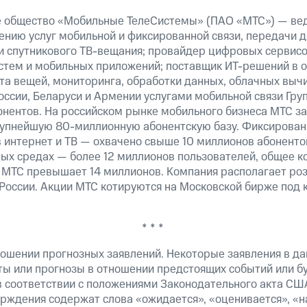
е общество «Мобильные ТелеСистемы» (ПАО «МТС») — ве
ению услуг мобильной и фиксированной связи, передачи д
 и спутникового ТВ-вещания; провайдер цифровых сервис
истем и мобильных приложений; поставщик ИТ-решений в 
та вещей, мониторинга, обработки данных, облачных выч
оссии, Беларуси и Армении услугами мобильной связи Гр
онентов. На российском рынке мобильного бизнеса МТС 
рупнейшую 80-миллионную абонентскую базу. Фиксирова
 интернет и ТВ — охвачено свыше 10 миллионов абоненто
ных средах — более 12 миллионов пользователей, общее к
 МТС превышает 14 миллионов. Компания располагает роз
 России. Акции МТС котируются на Московской бирже под 
* * *
ошении прогнозных заявлений. Некоторые заявления в д
ты или прогнозы в отношении предстоящих событий или 
в соответствии с положениями Законодательного акта СШ
верждения содержат слова «ожидается», «оценивается», «н