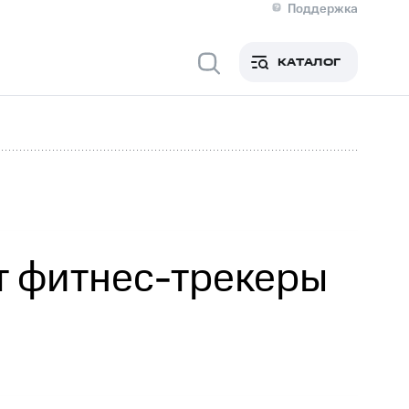
Поддержка
О МТС
я информация
Контакты
КАТАЛОГ
Медиа-центр
кты
Пригласить спикера
Инвесторам и акционерам
ция акционерам
Документы
роль и аудит
Рынок акций
й
Описание
р
Реквизиты
Контакты
Устойчивое развитие
Комплаенс и деловая этика
На главную
т фитнес-трекеры