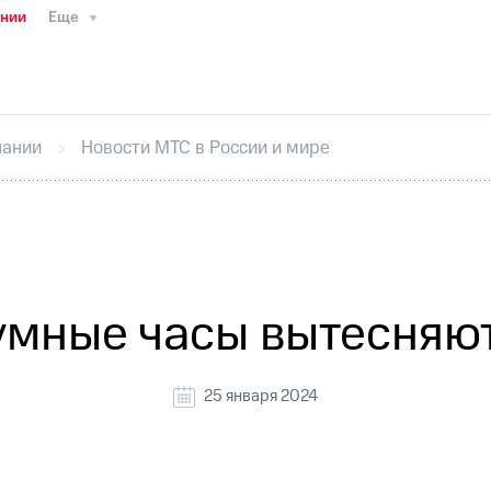
ании
Еще
ТС
Пресс-релизы
МТС о технологиях
ТС
История компании
Руководство региона
Правова
стижения
Интервью
Финансовая отчетность
Конта
пании
Новости МТС в России и мире
тивный секретарь
Раскрытие информации
Информа
ный кабинет акционера
Акционерный капитал
Конт
Порядок выкупа акций
Дивиденды
Рынок облигаци
 погашении именных облигаций
Другое
Регистрато
умные часы вытесняю
25 января 2024