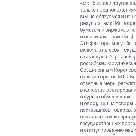
«мог бы» или другие по
только предположениями
Мы не обязуемся и не н
результатами. Мы адре
бумагам и биржам, в ча
и описывают важные фа
Эти факторы могут быть
включают в себя: теку
связанную с Украиной; 
российских юридически
Соединенным Королевст
санкции против МТС-Бан
ответные меры регулято
в качестве реагировани
и курсов обмена валют 
и евро), цен на товары
поставщиков товаров, р
поставлять свою проду
государственных прогр
и стимулированию наци