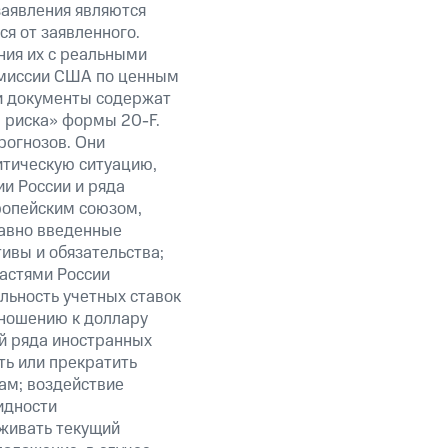
заявления являются
я от заявленного.
ния их с реальными
омиссии США по ценным
ти документы содержат
 риска» формы 20-F.
рогнозов. Они
итическую ситуацию,
и России и ряда
ропейским союзом,
авно введенные
ивы и обязательства;
ластями России
льность учетных ставок
тношению к доллару
ий ряда иностранных
ть или прекратить
ам; воздействие
идности
живать текущий