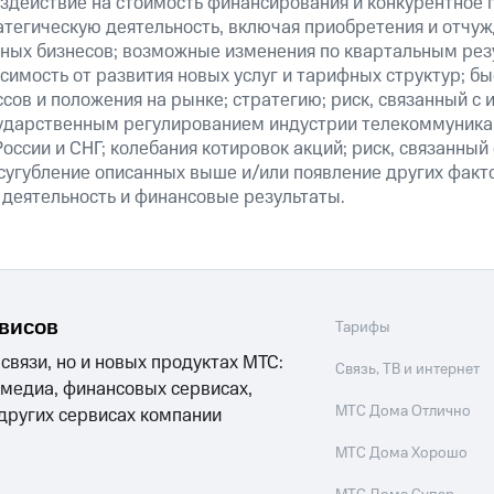
здействие на стоимость финансирования и конкурентное 
атегическую деятельность, включая приобретения и отчуж
ных бизнесов; возможные изменения по квартальным резу
симость от развития новых услуг и тарифных структур; б
сов и положения на рынке; стратегию; риск, связанный с
ударственным регулированием индустрии телекоммуникац
России и СНГ; колебания котировок акций; риск, связанны
сугубление описанных выше и/или появление других факт
 деятельность и финансовые результаты.
рвисов
Тарифы
 связи, но и новых продуктах МТС:
Связь, ТВ и интернет
 медиа, финансовых сервисах,
МТС Дома Отлично
 других сервисах компании
МТС Дома Хорошо