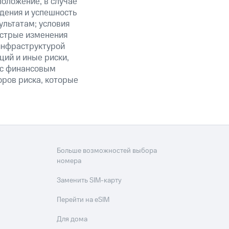
положение, в случае
дения и успешность
льтатам; условия
ыстрые изменения
 инфраструктурой
ий и иные риски,
й с финансовым
оров риска, которые
Больше возможностей выбора
номера
Заменить SIM-карту
Перейти на eSIM
Для дома