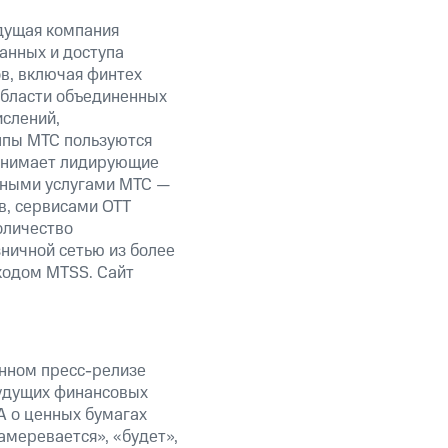
дущая компания
анных и доступа
ов, включая финтех
области объединенных
ислений,
уппы МТС пользуются
занимает лидирующие
нными услугами МТС —
в, сервисами OTT
оличество
ничной сетью из более
кодом MTSS. Сайт
анном пресс-релизе
будущих финансовых
А о ценных бумагах
амеревается», «будет»,