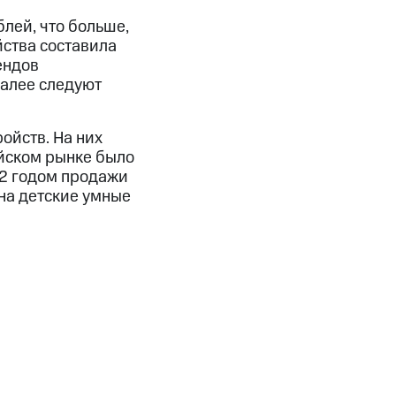
блей, что больше,
йства составила
ендов
далее следуют
ойств. На них
ийском рынке было
22 годом продажи
 на детские умные