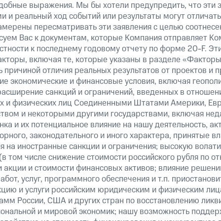
добные выражения. Мы бы хотели предупредить, что эти 
 и реальный ход событий или результаты могут отличатьс
амерены пересматривать эти заявления с целью соотнесе
суем Вас к документам, которые Компания отправляет К
стности к последнему годовому отчету по форме 20-F. Э
кторы, включая те, которые указаны в разделе «Факторы
 причиной отличия реальных результатов от проектов и п
щие экономические и финансовые условия, включая геопол
расширение санкций и ограничений, введенных в отношени
х и физических лиц Соединенными Штатами Америки, Ев
вом и некоторыми другими государствами, включая нед
ка и их потенциальное влияние на нашу деятельность, акт
рного, законодательного и иного характера, принятые в
я на иностранные санкции и ограничения; высокую волати
(в том числе снижение стоимости российского рубля по о
 и акции и стоимости финансовых активов; влияние решен
абот, услуг, программного обеспечения и т.п. приостанови
кцию и услуги российским юридическим и физическим лиц
амм России, США и других стран по восстановлению ликв
ональной и мировой экономик; нашу возможность поддер