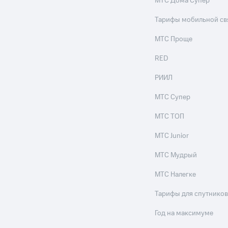
МТС Дома Супер
Тарифы мобильной св
МТС Проще
RED
РИИЛ
МТС Супер
МТС ТОП
МТС Junior
МТС Мудрый
МТС Налегке
Тарифы для спутников
Год на максимуме