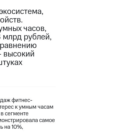
экосистема,
ойств.
умных часов,
3 млрд рублей,
 сравнению
— высокий
штуках
одаж фитнес-
терес к умным часам
 в сегменте
емонстрировала самое
ь на 10%,