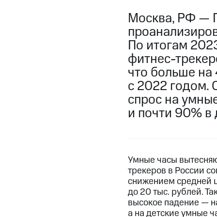
Москва, РФ — 
проанализиров
По итогам 2023
фитнес-трекеро
что больше на 
с 2022 годом.
спрос на умные
и почти 90% в 
Умные часы вытесняют
трекеров в России с
снижением средней це
до 20 тыс. рублей. Т
высокое падение — на
а на детские умные ч