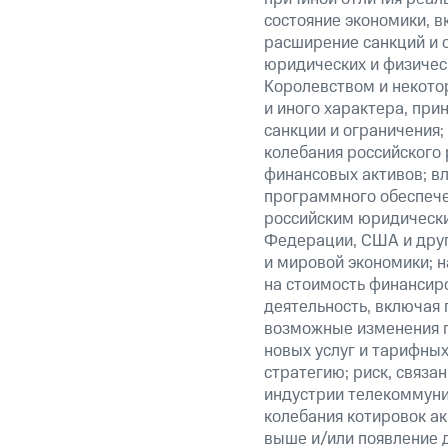
состояние экономики, в
расширение санкций и 
юридических и физиче
Королевством и некото
и иного характера, при
санкции и ограничения;
колебания российского 
финансовых активов; вл
программного обеспечен
российским юридически
Федерации, США и друг
и мировой экономики; 
на стоимость финансиро
деятельность, включая
возможные изменения п
новых услуг и тарифных
стратегию; риск, связ
индустрии телекоммуник
колебания котировок ак
выше и/или появление д