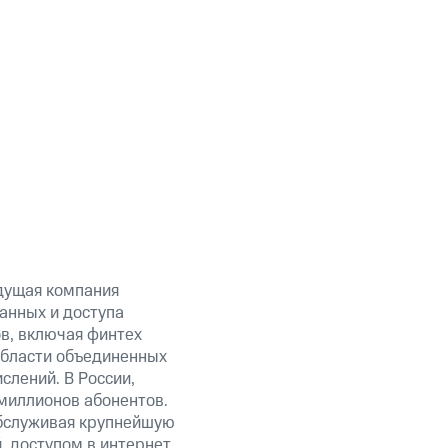
дущая компания
анных и доступа
ов, включая финтех
области объединенных
слений. В России,
миллионов абонентов.
обслуживая крупнейшую
 доступом в интернет