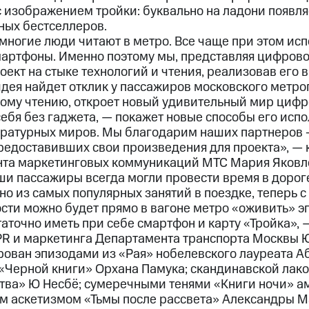
с изображением тройки: буквально на ладони появл
ных бестселлеров.
 многие люди читают в метро. Все чаще при этом ис
мартфоны. Именно поэтому мы, представляя цифров
оект на стыке технологий и чтения, реализовав его
дея найдет отклик у пассажиров московского метроп
ому чтению, откроет новый удивительный мир цифр
 себя без гаджета, — покажет новые способы его исп
ературных миров. Мы благодарим наших партнеров 
предоставивших свои произведения для проекта», —
нта маркетинговых коммуникаций МТС Мария Яковл
ши пассажиры всегда могли провести время в дороге
но из самых популярных занятий в поездке, теперь 
сти можно будет прямо в вагоне метро «оживить» 
точно иметь при себе смартфон и карту «Тройка», 
PR и маркетинга Департамента транспорта Москвы 
ован эпизодами из «Рая» нобелевского лауреата А
«Черной книги» Орхана Памука; скандинавской лак
тва» Ю Несбё; сумеречными тенями «Книги ночи» а
им аскетизмом «Тьмы после рассвета» Александры 