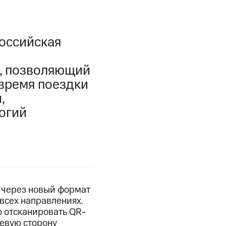
оссийская
т, позволяющий
время поездки
,
огий
 через новый формат
 всех направлениях.
о отсканировать QR-
цевую сторону