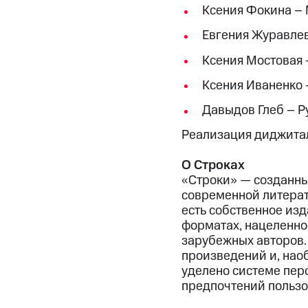
Ксения Фокина –
Евгения Журавлев
Ксения Мостовая 
Ксения Иваненко 
Давыдов Глеб – Р
Реализация диджитал
О Строках
«Строки» — созданны
современной литерат
есть собственное изд
форматах, нацеленно
зарубежных авторов.
произведений и, нао
уделено системе пер
предпочтений пользо