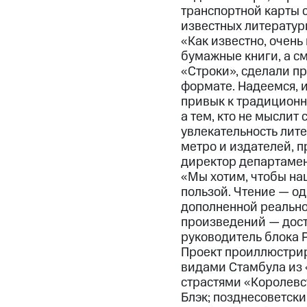
транспортной карты 
известных литератур
«Как известно, очень
бумажные книги, а с
«Строки», сделали пр
формате. Надеемся, и
привык к традиционн
а тем, кто не мыслит
увлекательность лит
метро и издателей, 
директор департаме
«Мы хотим, чтобы на
пользой. Чтение — од
дополненной реально
произведений — доста
руководитель блока 
Проект проиллюстрир
видами Стамбула из 
страстями «Королевс
Блэк; позднесоветск