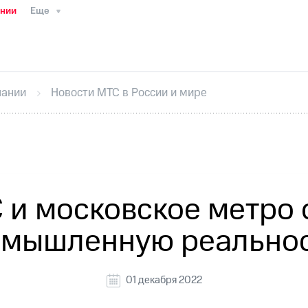
ании
Еще
ТС
Пресс-релизы
МТС о технологиях
ТС
История компании
Руководство региона
Правова
стижения
Интервью
Финансовая отчетность
Конта
пании
Новости МТС в России и мире
тивный секретарь
Раскрытие информации
Информа
ный кабинет акционера
Акционерный капитал
Конт
Порядок выкупа акций
Дивиденды
Рынок облигаци
 погашении именных облигаций
Другое
Регистрато
 и московское метро 
мышленную реально
01 декабря 2022