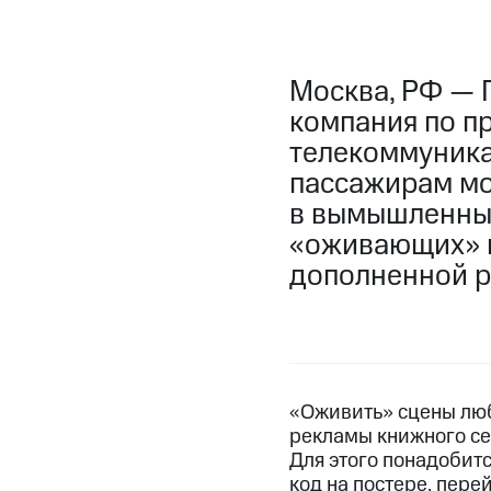
Москва, РФ — 
компания по п
телекоммуника
пассажирам мо
в вымышленных
«оживающих» н
дополненной р
«Оживить» сцены лю
рекламы книжного се
Для этого понадобитс
код на постере, пере