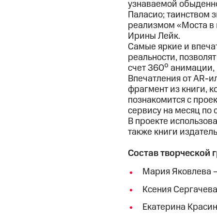
узнаваемой обыденно
Паласио; таинством 
реализмом «Моста в 
Ирины Лейк.
Самые яркие и впеча
реальности, позволя
счет 360⁰ анимации, 
Впечатления от AR-и
фрагмент из книги, к
познакомится с проек
сервису на месяц по
В проекте использова
также книги издатель
Состав творческой 
Мария Яковлева 
Ксения Сергачева
Екатерина Красин