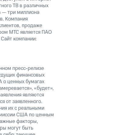
тного ТВ в различных
а — три миллиона
в. Компания
клиентов, продаже
ром МТС является ПАО
 Сайт компании:
анном пресс-релизе
будущих финансовых
А о ценных бумагах
амеревается», «будет»,
заявления являются
я от заявленного.
ния их с реальными
омиссии США по ценным
важные факторы,
ры могут быть
в себя: текущее