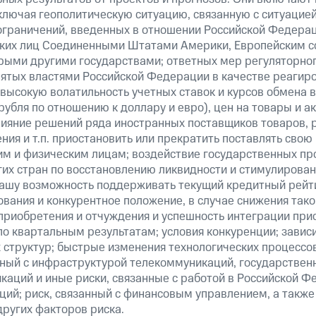
ключая геополитическую ситуацию, связанную с ситуацией
ограничений, введенных в отношении Российской Федерац
ских лиц Соединенными Штатами Америки, Европейским 
рыми другими государствами; ответных мер регуляторног
нятых властями Российской Федерации в качестве реагир
 высокую волатильность учетных ставок и курсов обмена в
рубля по отношению к доллару и евро), цен на товары и а
ияние решений ряда иностранных поставщиков товаров, ра
ия и т.п. приостановить или прекратить поставлять свою
м и физическим лицам; воздействие государственных пр
их стран по восстановлению ликвидности и стимулирова
нашу возможность поддерживать текущий кредитный рейти
вания и конкурентное положение, в случае снижения тако
 приобретения и отчуждения и успешность интеграции при
о квартальным результатам; условия конкуренции; зависи
 структур; быстрые изменения технологических процессов
анный с инфраструктурой телекоммуникаций, государстве
аций и иные риски, связанные с работой в Российской Ф
ций; риск, связанный с финансовым управлением, а также
ругих факторов риска.