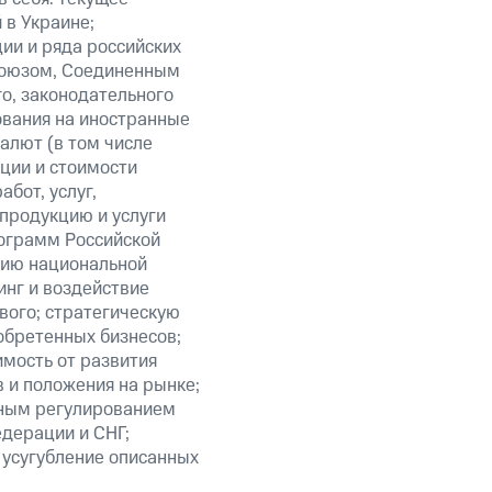
 в Украине;
ии и ряда российских
союзом, Соединенным
о, законодательного
ования на иностранные
алют (в том числе
кции и стоимости
бот, услуг,
 продукцию и услуги
ограмм Российской
нию национальной
нг и воздействие
вого; стратегическую
обретенных бизнесов;
мость от развития
 и положения на рынке;
нным регулированием
едерации и СНГ;
 усугубление описанных