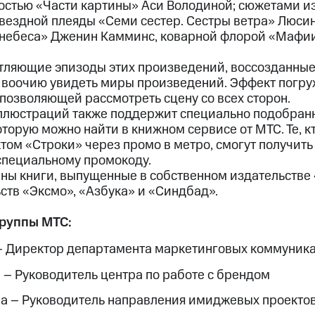
стью «Части картины» Аси Володиной; сюжетами из 
звездной плеяды «Семи сестер. Сестры ветра» Люс
небеса» Дженин Камминс, коварной флорой «Мафии
тляющие эпизоды этих произведений, воссозданные
т воочию увидеть миры произведений. Эффект погру
позволяющей рассмотреть сцену со всех сторон.
ллюстраций также поддержит специально подобран
оторую можно найти в книжном сервисе от МТС. Те, к
том «Строки» через промо в метро, смогут получить
 специальному промокоду.
ны книги, выпущенные в собственном издательстве 
ств «Эксмо», «Азбука» и «Синдбад».
группы МТС:
– Директор департамента маркетинговых коммуник
 – Руководитель центра по работе с брендом
а – Руководитель направления имиджевых проекто