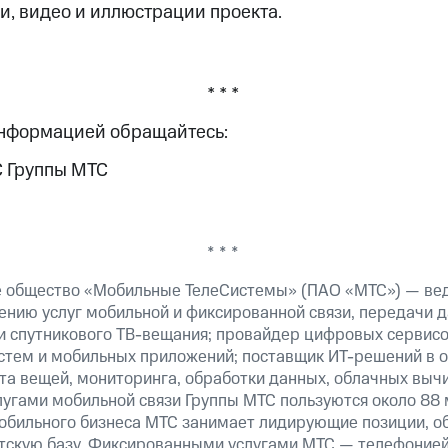
, видео и иллюстрации проекта.
* * *
информацией обращайтесь:
С Группы МТС
* * *
е общество «Мобильные ТелеСистемы» (ПАО «МТС») — ве
ению услуг мобильной и фиксированной связи, передачи д
 и спутникового ТВ-вещания; провайдер цифровых сервис
истем и мобильных приложений; поставщик ИТ-решений в 
а вещей, мониторинга, обработки данных, облачных вычи
лугами мобильной связи Группы МТС пользуются около 88 
обильного бизнеса МТС занимает лидирующие позиции, 
скую базу. Фиксированными услугами МТС — телефонией,