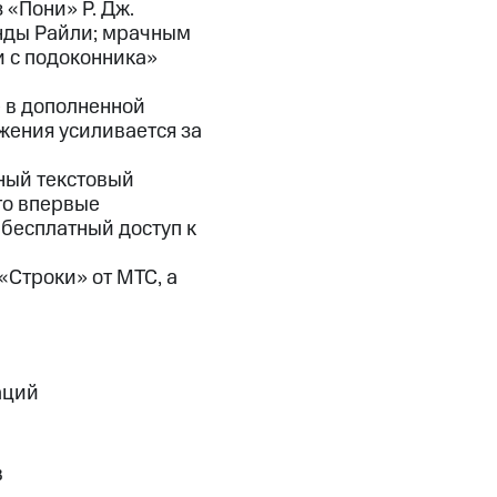
«Пони» Р. Дж.
инды Райли; мрачным
 с подоконника»
 в дополненной
жения усиливается за
ный текстовый
то впервые
 бесплатный доступ к
«Строки» от МТС, а
аций
в