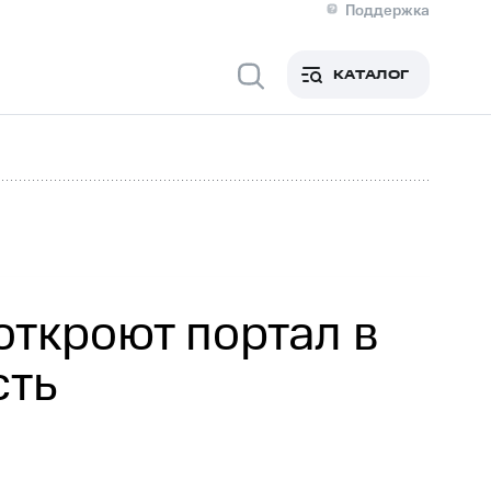
Поддержка
О МТС
я информация
Контакты
КАТАЛОГ
Медиа-центр
кты
Пригласить спикера
Инвесторам и акционерам
ция акционерам
Документы
роль и аудит
Рынок акций
й
Описание
р
Реквизиты
Контакты
Устойчивое развитие
Комплаенс и деловая этика
На главную
откроют портал в
сть