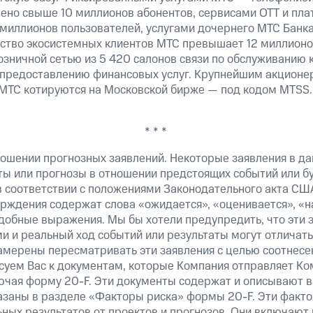
ено свыше 10 миллионов абонентов, сервисами OTT и пла
 миллионов пользователей, услугами дочернего МТС Банк
ество экосистемных клиентов МТС превышает 12 миллионо
озничной сетью из 5 420 салонов связи по обслуживанию 
 предоставлению финансовых услуг. Крупнейшим акционе
МТС котируются на Московской бирже — под кодом MTSS.
* * *
ошении прогнозных заявлений. Некоторые заявления в д
ты или прогнозы в отношении предстоящих событий или 
в соответствии с положениями Законодательного акта СШ
верждения содержат слова «ожидается», «оценивается», «н
добные выражения. Мы бы хотели предупредить, что эти 
 и реальный ход событий или результаты могут отличатьс
амерены пересматривать эти заявления с целью соотнесе
суем Вас к документам, которые Компания отправляет К
ючая форму 20-F. Эти документы содержат и описывают 
казаны в разделе «Факторы риска» формы 20-F. Эти факто
ных результатов от проектов и прогнозов. Они включают 