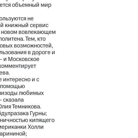
яется объемный мир
пользуются не
ой книжный сервис
 в новом вовлекающем
олитена. Тем, кто
овых возможностей,
ользования в дороге и
– и Московское
 комментирует
ева.
 интересно и с
с помощью
эпизоды любимых
— сказала
Юлия Темникова.
бдулразака Гурны;
оничностью кипящего
мериканки Холли
Марининой;