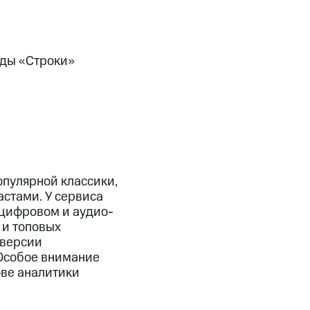
нды «Строки»
пулярной классики,
стами. У сервиса
 цифровом и аудио-
 и топовых
оверсии
 Особое внимание
ове аналитики