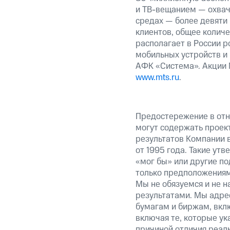
и ТВ-вещанием — охвач
средах — более девяти
клиентов, общее колич
располагает в России р
мобильных устройств и
АФК «Система». Акции 
www.mts.ru
.
Предостережение в отн
могут содержать проек
результатов Компании 
от 1995 года. Такие ут
«мог бы» или другие по
только предположениями
Мы не обязуемся и не н
результатами. Мы адре
бумагам и биржам, вкл
включая те, которые у
причиной отличия реаль