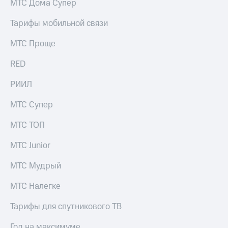
МТС Дома Супер
Тарифы мобильной связи
МТС Проще
RED
РИИЛ
МТС Супер
МТС ТОП
МТС Junior
МТС Мудрый
МТС Налегке
Тарифы для спутникового ТВ
Год на максимуме