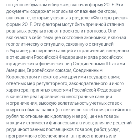
по ценным бумагам и биржам, включая форму
20-F.
Эти
документы содержат и описывают важные факторы,
включая те, которые указаны в разделе «Факторы риска»
формы
20-F.
Эти факторы могут быть причиной отличия
реальных результатов от проектов и прогнозов. Они
включают в себя: текущее состояние экономики, включая
геополитическую ситуацию, связанную с ситуацией
в Украине; расширение санкций и ограничений, введенных
в отношении Российской Федерации и ряда российских
юридических и физических лиц Соединенными Штатами
Америки, Европейским союзом, Соединенным
Королевством и некоторыми другими государствами;
ответных мер регуляторного, законодательного и иного
характера, принятых властями Российской Федерации
в качестве реагирования на иностранные санкции
и ограничения; высокую волатильность учетных ставок
и курсов обмена валют (в том числе колебания российского
рубля по отношению к доллару и евро), цен на товары
и акции и стоимости финансовых активов; влияние решений
ряда иностранных поставщиков товаров, работ, услуг,
программного обеспечения и т.п. приостановить или