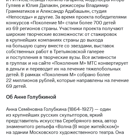
Гуляев и Юлия Далакян, режиссеры Владимир
Грамматиков и Александр Адабашьян, студия
«Непоседы» и другие. За время проекта победителями
конкурсов «Поколение М» стали более 700 детей
из 69 регионов страны. Участники проекта получают
широкие творческие возможности: от стажировок
в крупнейших компаниях страны до выхода
на большую сцену вместе со звездами, выставок
собственных работ в Третьяковской галерее
и поступления в творческие вузы. Все активности
в группах и на сайте «Поколения М» МТС конвертирует
в деньги и переводит их на лечение тяжелобольных
детей. В рамках «Поколения М» собрано более
22 миллионов рублей, которые направлены на лечение
69 детей.
Об Анне Голубкиной
Анна Семёновна Голубкина
(1864-1927) —
один
из крупнейших русских скульпторов, яркий
представитель искусства Серебряного века, автор
знаменитого рельефа «Волна (В море житейском)»
на здании Московского художественного театра. Она