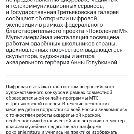
и телекоммуникационных сервисов,
МТС
и Государственная Третьяковская галерея
о технологиях
сообщают об открытии цифровой
экспозиции в рамках федерального
Достижения
благотворительного проекта «Поколение М».
Мультимедийная инсталляция посвящена
Интервью
работам одарённых школьников страны,
вдохновленных творчеством выдающегося
Финансовая
отчетность
скульптора, художницы и автора
акварельного гербария Анны Голубкиной.
Контакты
Пригласить
спикера
Цифровая выставка стала итогом всероссийского
художественного конкурса в рамках совместной
м и акционерам
образовательной онлайн-программы МТС
Корпоративное
и Третьяковской галереи. В течение нескольких
управление
месяцев дети и подростки со всей России знакомились
с тонкостями работы акварельной краской,
Корпоративный
особенностями ботанической иллюстрации по мастер-
секретарь
классам музейных педагогов на платформе
Раскрытие
pokolenie.mts.ru и учились на практике изображать