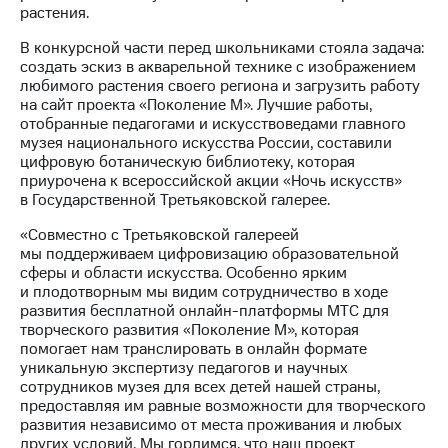
информации
растения.
Информация
акционерам
В конкурсной части перед школьниками стояла задача:
Документы
создать эскиз в акварельной технике с изображением
ПАО
любимого растения своего региона и загрузить работу
"МТС"
на сайт проекта «Поколение М». Лучшие работы,
Собрания
отобранные педагогами и искусствоведами главного
акционеров
музея национального искусства России, составили
Личный
цифровую ботаническую библиотеку, которая
кабинет
приурочена к всероссийской акции «Ночь искусств»
акционера
в Государственной Третьяковской галерее.
Акционерный
капитал
«Совместно с Третьяковской галереей
Контроль
мы поддерживаем цифровизацию образовательной
и
сферы и области искусства. Особенно ярким
аудит
и плодотворным мы видим сотрудничество в ходе
Рынок
развития бесплатной онлайн-платформы МТС для
акций
творческого развития «Поколение М», которая
помогает нам транслировать в онлайн формате
Описание
уникальную экспертизу педагогов и научных
Программа
сотрудников музея для всех детей нашей страны,
приобретения
предоставляя им равные возможности для творческого
Порядок
развития независимо от места проживания и любых
выкупа
других условий. Мы гордимся, что наш проект