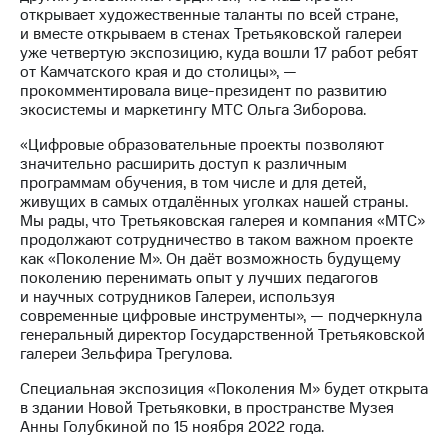
акций
открывает художественные таланты по всей стране,
Дивиденды
и вместе открываем в стенах Третьяковской галереи
Рынок
уже четвертую экспозицию, куда вошли 17 работ ребят
облигаций
от Камчатского края и до столицы», —
прокомментировала вице-президент по развитию
Описание
экосистемы и маркетингу МТС Ольга Зиборова.
Еврооблигации-2023
Уведомление
«Цифровые образовательные проекты позволяют
о
значительно расширить доступ к различным
погашении
программам обучения, в том числе и для детей,
именных
живущих в самых отдалённых уголках нашей страны.
облигаций
Мы рады, что Третьяковская галерея и компания «МТС»
Другое
продолжают сотрудничество в таком важном проекте
как «Поколение М». Он даёт возможность будущему
Регистратор
поколению перенимать опыт у лучших педагогов
Реквизиты
и научных сотрудников Галереи, используя
Контакты
современные цифровые инструменты», — подчеркнула
генеральный директор Государственной Третьяковской
йчивое развитие
галереи Зельфира Трегулова.
и деловая этика
На главную
Специальная экспозиция «Поколения М» будет открыта
в здании Новой Третьяковки, в пространстве Музея
Анны Голубкиной по 15 ноября 2022 года.