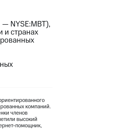
 — NYSE:MBT),
 и странах
ированных
ьных
ориентированного
ированных компаний.
енки членов
метили высокий
тернет-помощник,