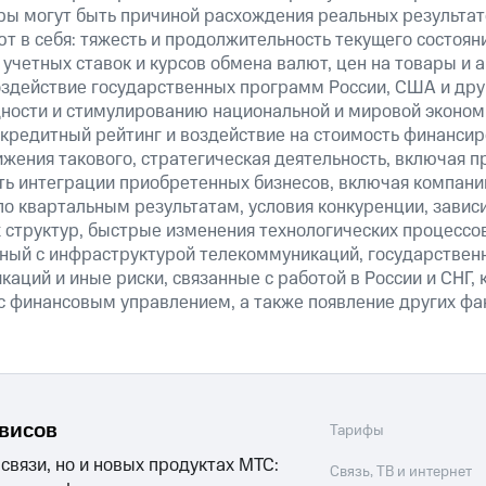
ры могут быть причиной расхождения реальных результато
т в себя: тяжесть и продолжительность текущего состоян
учетных ставок и курсов обмена валют, цен на товары и 
оздействие государственных программ России, США и друг
ности и стимулированию национальной и мировой эконом
кредитный рейтинг и воздействие на стоимость финансир
ижения такового, стратегическая деятельность, включая п
ть интеграции приобретенных бизнесов, включая компани
о квартальным результатам, условия конкуренции, зависи
 структур, быстрые изменения технологических процессов
анный с инфраструктурой телекоммуникаций, государстве
аций и иные риски, связанные с работой в России и СНГ, 
 с финансовым управлением, а также появление других фа
рвисов
Тарифы
 связи, но и новых продуктах МТС:
Связь, ТВ и интернет