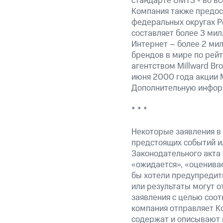
стандарте UMTS - во вс
Компания также предост
федеральных округах Р
составляет более 3 мил
Интернет – более 2 мил
брендов в мире по ре
агентством Millward B
июня 2000 года акции 
Дополнительную информ
* * *
Некоторые заявления в
предстоящих событий и
Законодательного акта 
«ожидается», «оценивае
бы хотели предупредить
или результаты могут о
заявления с целью соот
компания отправляет К
содержат и описывают 