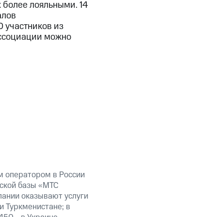
х более лояльными. 14
алов
0 участников из
Ассоциации можно
 оператором в России
тской базы «МТС
пании оказывают услуги
и Туркменистане; в