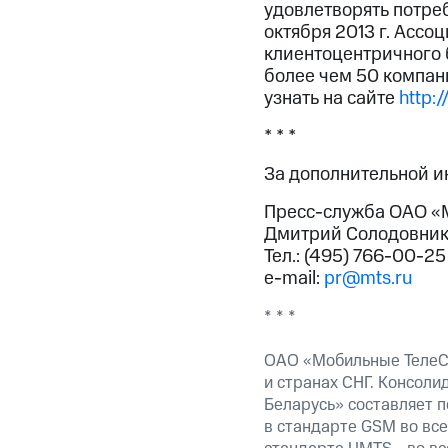
удовлетворять потреб
октября 2013 г. Асс
клиентоцентричного б
более чем 50 компан
узнать на сайте
http:/
* * *
За дополнительной 
Пресс-служба ОАО «
Дмитрий Солодовник
Тел.: (495) 766-00-25
e-mail:
pr@mts.ru
* * *
ОАО «Мобильные ТелеС
и странах СНГ. Консоли
Беларусь» составляет 
в стандарте GSM во все