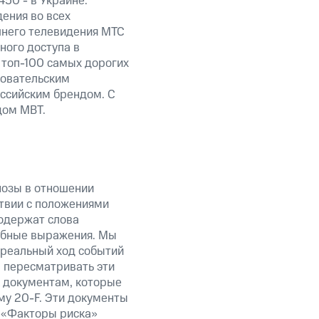
50 - в Украине.
ения во всех
шнего телевидения МТС
ного доступа в
 топ-100 самых дорогих
довательским
ссийским брендом. С
дом MBT.
нозы в отношении
твии с положениями
содержат слова
добные выражения. Мы
 реальный ход событий
ы пересматривать эти
к документам, которые
у 20-F. Эти документы
 «Факторы риска»