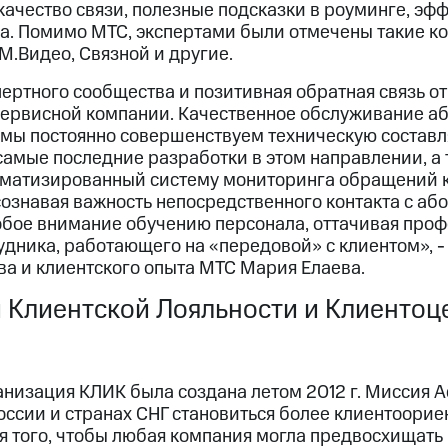
качество связи, полезные подсказки в роуминге, э
а. Помимо МТС, экспертами были отмечены такие ко
M.Видео, Связной и другие.
ертного сообщества и позитивная обратная связь от
сервисной компании. Качественное обслуживание аб
мы постоянно совершенствуем техническую состав
 самые последние разработки в этом направлении, а
матизированный систему мониторинга обращений к
сознавая важность непосредственного контакта с аб
обое внимание обучению персонала, оттачивая про
удника, работающего на «передовой» с клиентом», -
ва и клиентского опыта МТС Мария Елаева.
 Клиентской Лояльности и Клиентоц
низация КЛИК была создана летом 2012 г. Миссия А
России и странах СНГ становиться более клиентоори
я того, чтобы любая компания могла предвосхищать