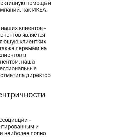
ффективную помощь и
мпании, как ИКЕА,
 наших клиентов -
онентов является
ляющую клиентких
 также первыми на
лиентов в
онентом, наша
фессиональные
 отметила директор
ентричности
ссоциации -
ентированным и
 и наиболее полно