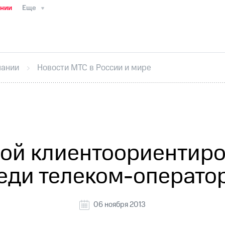
ании
Еще
ТС
Пресс-релизы
МТС о технологиях
ТС
История компании
Руководство региона
Правова
стижения
Интервью
Финансовая отчетность
Конта
пании
Новости МТС в России и мире
тивный секретарь
Раскрытие информации
Информа
ный кабинет акционера
Акционерный капитал
Конт
Порядок выкупа акций
Дивиденды
Рынок облигаци
 погашении именных облигаций
Другое
Регистрато
ой клиентоориентир
еди телеком-операто
06 ноября 2013