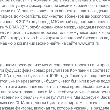
ех регионах РФ, в Армении, Беларуси; в стандарте CDMA-4
авляет услуги фиксированной связи и кабельного телевид
оссии и в Украине - количество абонентов платного дома
лионов домохозяйств, количество абонентов широкополос
лионов. В 2012 году бренд МТС пятый год подряд вошел в
йтингу BRANDZ™, опубликованному международным иссле
rown, и признан самым дорогим телекоммуникационным ро
МТС котируются на Нью-йоркской фондовой бирже под ко
ацию о компании можно найти на сайте www.mts.ru
 данном пресс-релизе могут содержать проекты или прог
ли будущих финансовых результатов Компании в соответс
США о ценных бумагах от 1995 года. Такие утверждения 
тся», «намеревается», «будет», «мог бы» или другие по
, что эти заявления являются только предположениями, и
тличаться от заявленного. Мы не обязуемся и не намерен
несения их с реальными результатами. Мы адресуем Вас 
омиссии США по ценным бумагам и биржам, включая форм
важные факторы, включая те, которые указаны в разделе