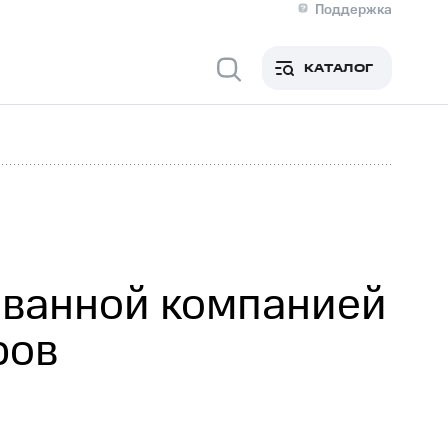
Поддержка
О МТС
я информация
Контакты
КАТАЛОГ
Медиа-центр
кты
Пригласить спикера
Инвесторам и акционерам
ция акционерам
Документы
роль и аудит
Рынок акций
й
Описание
р
Реквизиты
Контакты
Устойчивое развитие
Комплаенс и деловая этика
На главную
ованной компанией
ров