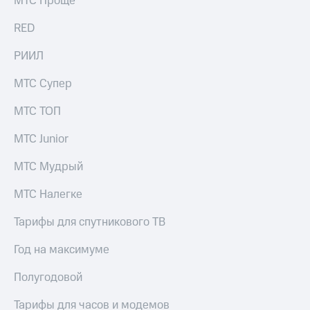
МТС Проще
информации
Информация
RED
акционерам
Документы
РИИЛ
ПАО
"МТС"
Собрания
МТС Супер
акционеров
Личный
МТС ТОП
кабинет
акционера
МТС Junior
Акционерный
капитал
МТС Мудрый
Контроль
и
МТС Налегке
аудит
Рынок
Тарифы для спутникового ТВ
акций
Год на максимуме
Описание
Программа
Полугодовой
приобретения
Порядок
Тарифы для часов и модемов
выкупа