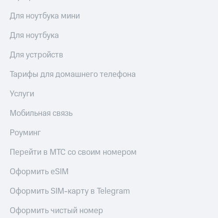
акций
Дивиденды
Для ноутбука мини
Рынок
облигаций
Для ноутбука
Описание
Для устройств
Еврооблигации-2023
Уведомление
Тарифы для домашнего телефона
о
погашении
Услуги
именных
облигаций
Мобильная связь
Другое
Роуминг
Регистратор
Реквизиты
Перейти в МТС со своим номером
Контакты
йчивое развитие
Оформить eSIM
и деловая этика
На главную
Оформить SIM-карту в Telegram
Оформить чистый номер