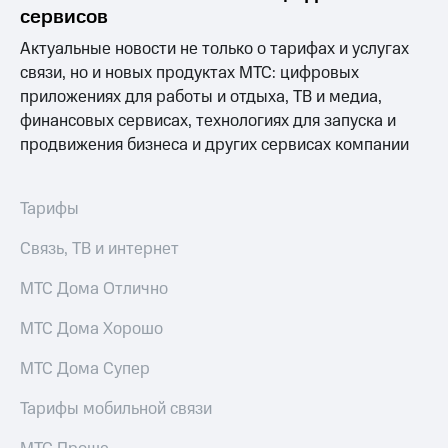
сервисов
МТС
Актуальные новости не только о тарифах и услугах
о технологиях
связи, но и новых продуктах МТС: цифровых
Достижения
приложениях для работы и отдыха, ТВ и медиа,
финансовых сервисах, технологиях для запуска и
Интервью
продвижения бизнеса и других сервисах компании
Финансовая
отчетность
Тарифы
Контакты
Связь, ТВ и интернет
Пригласить
спикера
МТС Дома Отлично
м и акционерам
МТС Дома Хорошо
Корпоративное
управление
МТС Дома Супер
Корпоративный
Тарифы мобильной связи
секретарь
Раскрытие