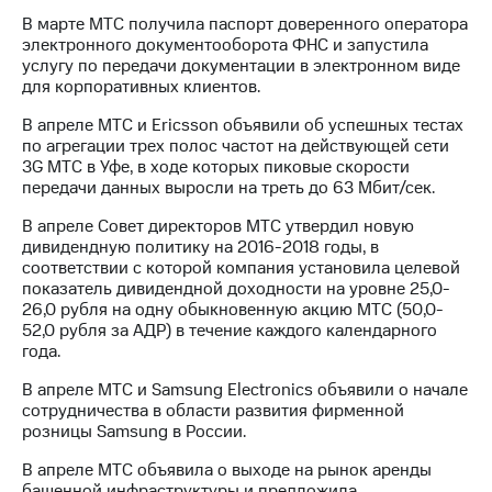
В марте МТС получила паспорт доверенного оператора
МТС
электронного документооборота ФНС и запустила
о технологиях
услугу по передачи документации в электронном виде
для корпоративных клиентов.
Достижения
В апреле МТС и Ericsson объявили об успешных тестах
Интервью
по агрегации трех полос частот на действующей сети
3G МТС в Уфе, в ходе которых пиковые скорости
Финансовая
передачи данных выросли на треть до 63 Мбит/сек.
отчетность
В апреле Совет директоров МТС утвердил новую
Контакты
дивидендную политику на 2016-2018 годы, в
соответствии с которой компания установила целевой
Пригласить
показатель дивидендной доходности на уровне 25,0-
спикера
26,0 рубля на одну обыкновенную акцию МТС (50,0-
52,0 рубля за АДР) в течение каждого календарного
года.
м и акционерам
Корпоративное
В апреле МТС и Samsung Electronics объявили о начале
управление
сотрудничества в области развития фирменной
розницы Samsung в России.
Корпоративный
секретарь
В апреле МТС объявила о выходе на рынок аренды
Раскрытие
башенной инфраструктуры и предложила