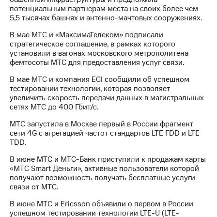
информации
потенциальным партнерам места на своих более чем
Информация
5,5 тысячах башнях и антенно-мачтовых сооружениях.
акционерам
Документы
В мае МТС и «МаксимаТелеком» подписали
ПАО
стратегическое соглашение, в рамках которого
"МТС"
установили в вагонах московского метрополитена
Собрания
фемтосоты МТС для предоставления услуг связи.
акционеров
Личный
В мае МТС и компания ECI сообщили об успешном
кабинет
тестировании технологии, которая позволяет
акционера
увеличить скорость передачи данных в магистральных
Акционерный
сетях МТС до 400 Гбит/с.
капитал
Контроль
МТС запустила в Москве первый в России фрагмент
и
сети 4G с агрегацией частот стандартов LTE FDD и LTE
аудит
TDD.
Рынок
акций
В июне МТС и МТС-Банк приступили к продажам карты
«МТС Smart Деньги», активные пользователи которой
Описание
получают возможность получать бесплатные услуги
Программа
связи от МТС.
приобретения
В июне МТС и Ericsson объявили о первом в России
Порядок
успешном тестировании технологии LTE-U (LTE-
выкупа