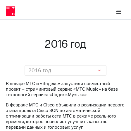
О
сторам и акционерам
Комплаенс и деловая этика
Устойчивое развитие
Медиа-центр
О МТС
О МТС
На главную
компании
О
компании
Стратегия
Стратегия
Карьера
2016 год
в МТС
Карьера
в МТС
Пресс-
релизы
История
компании
МТС
2016 год
о технологиях
Руководство
региона
В январе МТС и «Яндекс» запустили совместный
проект – стриминговый сервис «МТС Music» на базе
Правовая
технологий сервиса «Яндекс.Музыка».
информация
В феврале МТС и Cisco объявили о реализации первого
Контакты
этапа проекта Cisco SON по автоматической
оптимизации работы сети МТС в режиме реального
Медиа-центр
времени, которое позволяет улучшить качество
Пресс-
передачи данных и голосовых услуг.
релизы