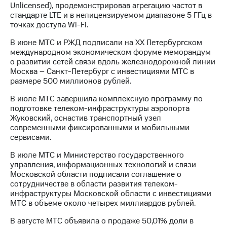
Unlicensed), продемонстрировав агрегацию частот в
акций
стандарте LTE и в нелицензируемом диапазоне 5 ГГц в
Дивиденды
точках доступа Wi-Fi.
Рынок
облигаций
В июне МТС и РЖД подписали на ХХ Петербургском
международном экономическом форуме меморандум
Описание
о развитии сетей связи вдоль железнодорожной линии
Еврооблигации-2023
Москва – Санкт-Петербург с инвестициями МТС в
Уведомление
размере 500 миллионов рублей.
о
погашении
В июле МТС завершила комплексную программу по
именных
подготовке телеком-инфраструктуры аэропорта
облигаций
Жуковский, оснастив транспортный узел
Другое
современными фиксированными и мобильными
сервисами.
Регистратор
Реквизиты
В июле МТС и Министерство государственного
Контакты
управления, информационных технологий и связи
йчивое развитие
Московской области подписали соглашение о
и деловая этика
сотрудничестве в области развития телеком-
На главную
инфраструктуры Московской области с инвестициями
МТС в объеме около четырех миллиардов рублей.
В августе МТС объявила о продаже 50,01% доли в