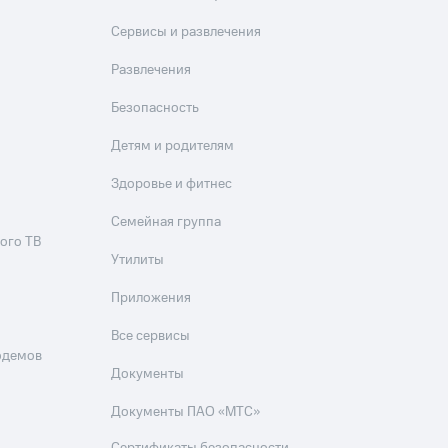
Приложения
Сервисы и развлечения
Финансы
Развлечения
Безопасность
Детям и родителям
Здоровье и фитнес
Семейная группа
ого ТВ
угого оператора
Оплата
Утилиты
Приложения
Интернет-магазин
скидки
Все товары
Все сервисы
одемов
Документы
Документы ПАО «МТС»