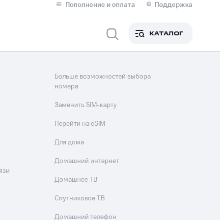
Пополнение и оплата
Поддержка
Скидка 30% на связь
Личные кабинеты
КАТАЛОГ
Мобильная связь
IM-карта для иностранцев
Больше возможностей выбора
M
номера
Для дома
Заменить SIM-карту
Перейти на eSIM
ерейти в МТС со своим
Для дома
ой МТС
Сервисы и подписки
Домашний интернет
язи
Домашнее ТВ
Спутниковое ТВ
фитнес
Приложения от МТС
Домашний телефон