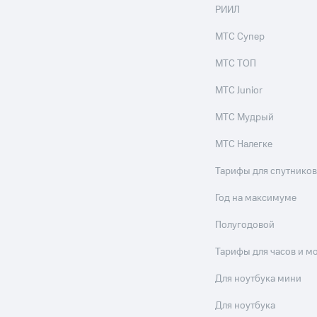
ильмы, музыка и многое другое
РИИЛ
ive
Гудок
Мой МТС
Все приложения
МТС Супер
услуги, доступ к геолокации
МТС ТОП
МТС Junior
МТС Мудрый
 в нашем приложении
МТС Налегке
ive
Гудок
Мой МТС
Все приложения
Инвестиции
ход 15%
Тарифы для спутников
ер МТС
Настройки автоплатежа
Пополнить номер др
Год на максимуме
 на карту
МТС Pay
Оплата по QR-коду за границей
Полугодовой
ые часы и трекеры
Умный дом
Планшеты
Акции и 
Тарифы для часов и м
ход 15%
Для ноутбука мини
Для ноутбука