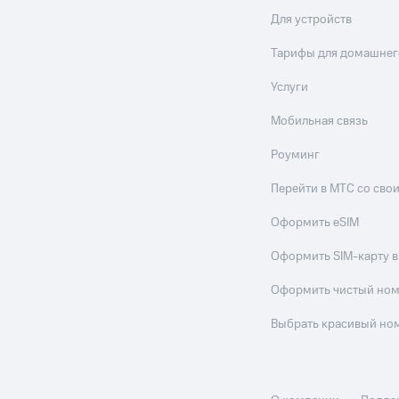
Для устройств
ле при оплате с карты МТС Деньги
Тарифы для домашнег
Услуги
Мобильная связь
Роуминг
Перейти в МТС со св
Оформить eSIM
Оформить SIM-карту в
Оформить чистый но
Выбрать красивый но