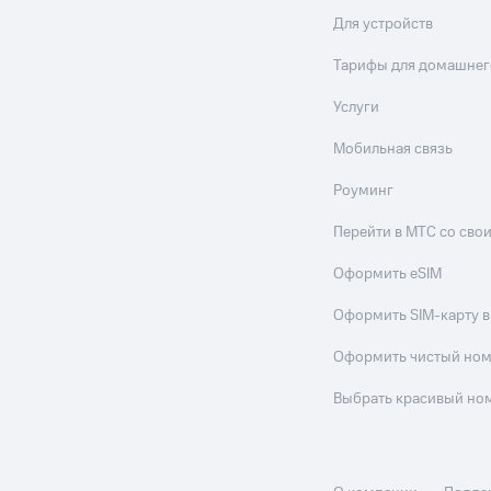
Для устройств
ле при оплате с карты МТС Деньги
Тарифы для домашнег
Услуги
Мобильная связь
Роуминг
Перейти в МТС со св
Оформить eSIM
Оформить SIM-карту в
Оформить чистый но
Выбрать красивый но