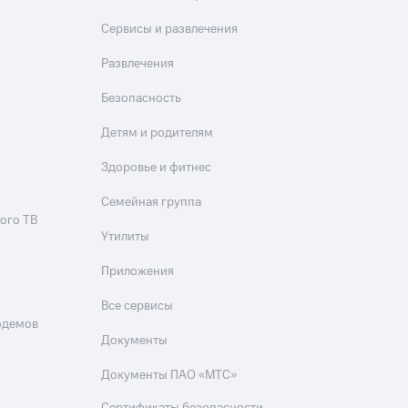
Приложения
Сервисы и развлечения
Финансы
Развлечения
Безопасность
Детям и родителям
Здоровье и фитнес
Семейная группа
ого ТВ
угого оператора
Оплата
Утилиты
Приложения
Интернет-магазин
скидки
Все товары
Все сервисы
одемов
Документы
Документы ПАО «МТС»