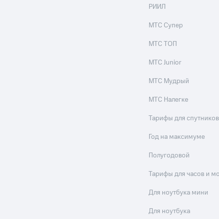
ильмы, музыка и многое другое
РИИЛ
ive
Гудок
Мой МТС
Все приложения
МТС Супер
услуги, доступ к геолокации
МТС ТОП
МТС Junior
МТС Мудрый
 в нашем приложении
МТС Налегке
ive
Гудок
Мой МТС
Все приложения
Инвестиции
ход 15%
Тарифы для спутников
ер МТС
Настройки автоплатежа
Пополнить номер др
Год на максимуме
 на карту
МТС Pay
Оплата по QR-коду за границей
Полугодовой
ые часы и трекеры
Умный дом
Планшеты
Акции и 
Тарифы для часов и м
ход 15%
Для ноутбука мини
Для ноутбука