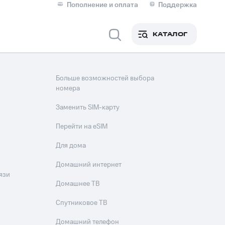
Пополнение и оплата
Поддержка
Скидка 30% на связь
Личные кабинеты
КАТАЛОГ
Мобильная связь
IM-карта для иностранцев
Больше возможностей выбора
M
номера
Для дома
Заменить SIM-карту
Перейти на eSIM
ерейти в МТС со своим
Для дома
ой МТС
Сервисы и подписки
Домашний интернет
язи
Домашнее ТВ
Спутниковое ТВ
фитнес
Приложения от МТС
Домашний телефон