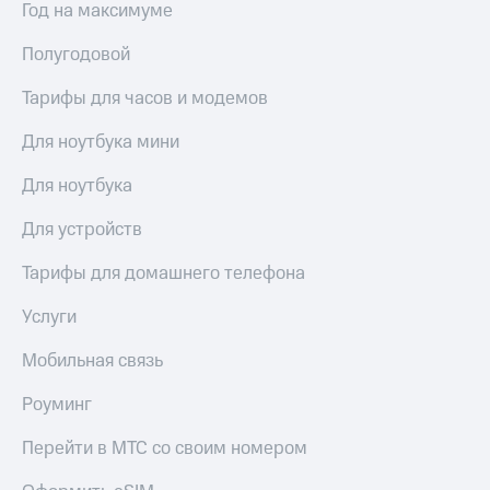
Год на максимуме
доступ
висы и подписки
к геолокации
Полугодовой
МТС
Сертификаты
Premium
Тарифы для часов и модемов
безопасности
Подписка
Всё
Для ноутбука мини
на гигабайты
интернета,
под
фильмы,
Для ноутбука
рукой
музыка
в Мой МТС
и многое
Для устройств
другое
Посмотрите,
Тарифы для домашнего телефона
что
Семейная
полезного
группа
Услуги
есть
в нашем
Скидка
приложении
Мобильная связь
на тарифы,
общие
КИОН
Роуминг
подписки
и услуги,
КИОН
Перейти в МТС со своим номером
доступ
Музыка
к геолокации