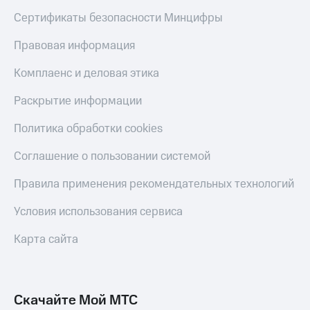
Тарифы
Сертификаты безопасности Минцифры
Покупка
RED,
полисов
РИИЛ
Правовая информация
онлайн
и МТС Супер
дешевле
Комплаенс и деловая этика
Скидка 30%
при оплате
на связь
с карты
Раскрытие информации
МТС Деньги
С картой
МТС
Политика обработки cookies
Обзоры
Деньги
товаров
Соглашение о пользовании системой
МТС
Скидки
Накопления
Правила применения рекомендательных технологий
до 40%
Откладывайте
на смартфоны
Условия использования сервиса
деньги
и получайте
при
Карта сайта
доход 15%
покупке
со связью
Платежи
МТС
и
переводы
Скачайте Мой МТС