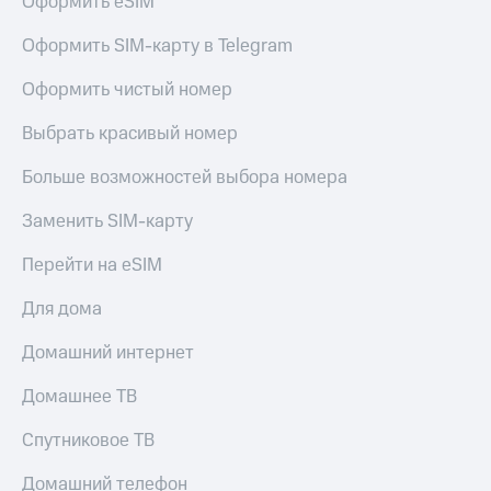
Оформить eSIM
КИОН
Кино,
Строки
музыка,
Оформить SIM-карту в Telegram
книги
Live
и не
Оформить чистый номер
только
Гудок
Выбрать красивый номер
Безопасность
Мой
Больше возможностей выбора номера
МТС
Финансы
Заменить SIM-карту
Все
Детям
приложения
и родителям
Перейти на eSIM
Инвестиции
Здоровье
Для дома
и фитнес
Получайте
доход
Домашний интернет
Приложения
онлайн
от МТС
Домашнее ТВ
Страхование
Акции
Спутниковое ТВ
Покупка
Приложения
полисов
КИОН
Домашний телефон
онлайн