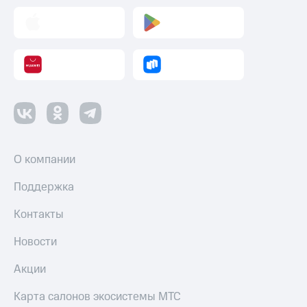
Пополнить
номер
МТС
Настройки
автоплатежа
Пополнить
номер
другого
оператора
О компании
Оплата
интернета
Поддержка
и
ТВ
Контакты
Переводы
Новости
с
телефона
Акции
на карту
МТС Pay
Карта салонов экосистемы МТС