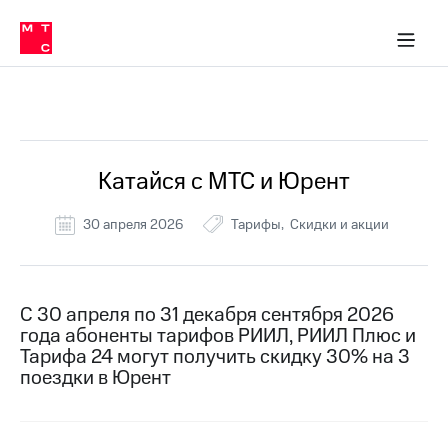
Перенести
ка 30% на связь
обильная связь
Сервисы и подписки
Интернет-магазин
Для дома
Скидка 30% на связь
Личные кабинеты
Финансы
Приложения
номер
ичные кабинеты
в МТС
Мобильная
связь
Все Новости
Тарифы
Интернет
и
ТВ
Услуги
Катайся с МТС и Юрент
Спутниковое
ТВ
30 апреля 2026
Тарифы
Скидки и акции
Роуминг
МТС
Деньги
Личный
кабинет
Мобильная связь
С 30 апреля по 31 декабря сентября 2026
Скачать
Перенести
года абоненты тарифов РИИЛ, РИИЛ Плюс и
приложение
номер
Тарифа 24 могут получить скидку 30% на 3
Мой
в МТС
поездки в Юрент
МТС
Акции
Тарифы
Скидка 30%
Услуги