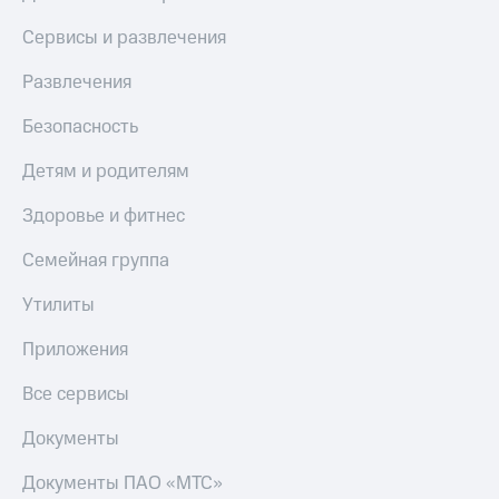
КИОН
Сервисы и развлечения
Скидка 30%
Музыка
на связь
Развлечения
КИОН
С картой
Строки
МТС
Безопасность
Деньги
Live
Детям и родителям
МТС
Гудок
Накопления
Здоровье и фитнес
Мой
Откладывайте
Семейная группа
МТС
деньги
и получайте
Утилиты
Все
доход 15%
приложения
Акции
Приложения
Финансы
Инвестиции
Условия
пополнения
Все сервисы
Получайте
доход
Скидка
Документы
онлайн
30%
на связь
Документы ПАО «МТС»
Страхование