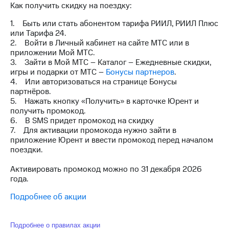
Как получить скидку на поездку:
на связь
1. Быть или стать абонентом тарифа РИИЛ, РИИЛ Плюс
Роуминг
Тарифы
или Тарифа 24.
RED,
2. Войти в Личный кабинет на сайте МТС или в
Семейная
РИИЛ
приложении Мой МТС.
группа
и МТС
3. Зайти в Мой МТС – Каталог – Ежедневные скидки,
Супер
игры и подарки от МТС –
Бонусы партнеров
.
Заказать
дешевле
4. Или авторизоваться на странице Бонусы
SIM-
при
партнёров.
карту
оплате
5. Нажать кнопку «Получить» в карточке Юрент и
с карты
получить промокод.
Оформить
МТС
6. В SMS придет промокод на скидку
eSIM
Деньги
7. Для активации промокода нужно зайти в
приложение Юрент и ввести промокод перед началом
SIM-
Выберите
поездки.
карта
и подключите
для
ТВ
Активировать промокод можно по 31 декабря 2026
иностранцев
с выгодным
года.
тарифом
Оформить
Подробнее об акции
чистый
Тарифы
номер
Подробнее о правилах акции