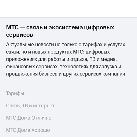
Интернет,
Выбрать
ТВ и телефон
красивый
для дома
номер
Заменить
МТС — связь и экосистема цифровых
Услуги
SIM-
сервисов
карту
Личный
Актуальные новости не только о тарифах и услугах
кабинет
Перейти
связи, но и новых продуктах МТС: цифровых
интернета
на
и
приложениях для работы и отдыха, ТВ и медиа,
eSIM
ТВ
финансовых сервисах, технологиях для запуска и
Личный
Для дома
продвижения бизнеса и других сервисах компании
кабинет
Выберите
спутникового
и подключите
ТВ
ТВ
Скачать
Тарифы
с выгодным
приложение
тарифом
Мой
Связь, ТВ и интернет
МТС
Акции
Тарифы
МТС Дома Отлично
Интернет,
ТВ и телефон
МТС Дома Хорошо
Видеонаблюдение
для дома