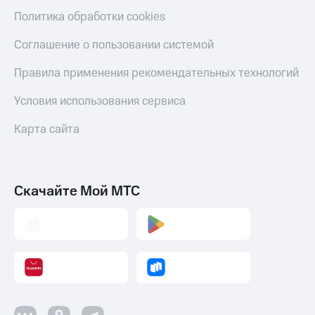
Смартфоны
Политика обработки cookies
Наушники
Соглашение о пользовании системой
и
колонки
Правила применения рекомендательных технологий
Умные
часы
Условия использования сервиса
и
трекеры
Карта сайта
Умный
дом
Скачайте Мой МТС
Планшеты
Акции
и
скидки
Все
товары