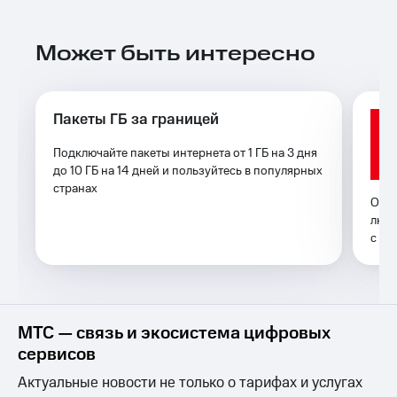
Услуги
290 ₽/
мес
Акции
Может быть интересно
МТС
Домашний
Premium
интернет
Подписка
Пакеты ГБ за границей
Домашнее
на гигабайты
ТВ
интернета,
Подключайте пакеты интернета от 1 ГБ на 3 дня
фильмы,
до 10 ГБ на 14 дней и пользуйтесь в популярных
Спутниковое
музыка
странах
ТВ
и многое
Опла
другое
любы
Домашний
Семейная
с мо
телефон
группа
Перейти
Скидка
в МТС
на тарифы,
со своим
общие
МТС — связь и экосистема цифровых
номером
подписки
сервисов
и услуги,
Поддержка
доступ
Актуальные новости не только о тарифах и услугах
к геолокации