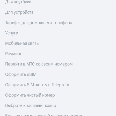
Для ноутбука
МТС
КИОН
Деньги
Строки
Для устройств
МТС
Накопления
Live
Тарифы для домашнего телефона
Откладывайте
Гудок
Услуги
деньги
и получайте
Мой
доход 15%
Мобильная связь
МТС
Акции
Условия
Роуминг
Все
пополнения
приложения
Перейти в МТС со своим номером
Финансы
Скидка
Инвестиции
30%
Оформить eSIM
на связь
Получайте
доход
Оформить SIM-карту в Telegram
онлайн
Тарифы
Страхование
RED,
Оформить чистый номер
РИИЛ
Покупка
и МТС Супер
Выбрать красивый номер
полисов
дешевле
онлайн
при оплате