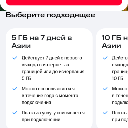
на связь
Выберите подходящее
Роуминг
Тарифы
RED,
Семейная
РИИЛ
группа
и МТС
5 ГБ на 7 дней в
10 ГБ 
Супер
Заказать
дешевле
Азии
Азии
SIM-
при
карту
оплате
Действует 7 дней с первого
Действ
с карты
Оформить
выхода в интернет за
МТС
выхода
eSIM
Деньги
границей или до исчерпания
границ
5 ГБ
10 ГБ
SIM-
Выберите
карта
и подключите
Можно воспользоваться
Можно 
для
ТВ
в течение года с момента
в тече
иностранцев
с выгодным
подключения
подклю
тарифом
Оформить
Плата за услугу списывается
Плата 
чистый
Тарифы
номер
при подключении
при по
Интернет,