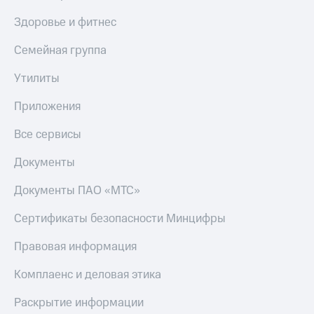
Пополнить
Здоровье и фитнес
номер
другого
Семейная группа
оператора
Утилиты
Оплата
интернета
и
Приложения
ТВ
Все сервисы
Переводы
с
Документы
телефона
на карту
Документы ПАО «МТС»
МТС Pay
Сертификаты безопасности Минцифры
Оплата
Правовая информация
по QR-
коду
Комплаенс и деловая этика
за границей
Раскрытие информации
тернет-магазин