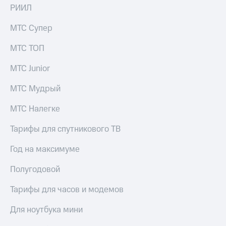
Live
и не
РИИЛ
только
Гудок
МТС Супер
Безопасность
Мой
МТС ТОП
МТС
Финансы
МТС Junior
Все
Детям
приложения
и родителям
МТС Мудрый
Инвестиции
Здоровье
МТС Налегке
и фитнес
Получайте
доход
Тарифы для спутникового ТВ
Приложения
онлайн
от МТС
Страхование
Год на максимуме
Акции
Покупка
Полугодовой
полисов
Приложения
онлайн
КИОН
Тарифы для часов и модемов
Скидка 30%
на связь
КИОН
Для ноутбука мини
Музыка
С картой