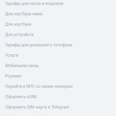
висы и подписки
Сертификаты
Тарифы для часов и модемов
МТС
безопасности
Premium
Для ноутбука мини
Всё
Подписка
под
Для ноутбука
на гигабайты
рукой
интернета,
в Мой МТС
Для устройств
фильмы,
музыка
Посмотрите,
Тарифы для домашнего телефона
и многое
что
другое
полезного
Семейная
Услуги
есть
группа
в нашем
Мобильная связь
приложении
Скидка
на тарифы,
Роуминг
КИОН
общие
подписки
Перейти в МТС со своим номером
КИОН
и услуги,
Музыка
доступ
Оформить eSIM
к геолокации
КИОН
Кино,
Оформить SIM-карту в Telegram
Строки
музыка,
книги