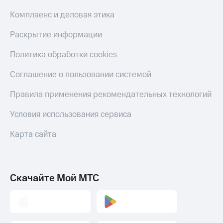
Скидка 30%
с карты
на связь
МТС Деньги
Комплаенс и деловая этика
С картой
Обзоры
Раскрытие информации
МТС
товаров
Деньги
Политика обработки cookies
МТС
Скидки
Накопления
до 40%
Соглашение о пользовании системой
на смартфоны
Откладывайте
Правила применения рекомендательных технологий
деньги
при
и получайте
покупке
Условия использования сервиса
доход 15%
со связью
Платежи
МТС
Карта сайта
и
переводы
Пополнить
номер
Скачайте Мой МТС
МТС
Настройки
автоплатежа