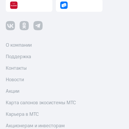
Пополнить
номер
другого
оператора
Оплата
интернета
и
О компании
ТВ
Поддержка
Переводы
с
Контакты
телефона
на карту
Новости
МТС Pay
Акции
Оплата
Карта салонов экосистемы МТС
по QR-
коду
Карьера в МТС
за границей
Акционерам и инвесторам
тернет-магазин