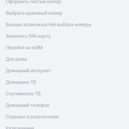
Оформить чистый номер
Live
и не
только
Гудок
Выбрать красивый номер
Безопасность
Мой
Больше возможностей выбора номера
МТС
Финансы
Заменить SIM-карту
Все
Детям
приложения
и родителям
Перейти на eSIM
Инвестиции
Здоровье
Для дома
и фитнес
Получайте
Домашний интернет
доход
Приложения
онлайн
от МТС
Домашнее ТВ
Страхование
Акции
Спутниковое ТВ
Покупка
полисов
Приложения
Домашний телефон
онлайн
КИОН
Скидка 30%
на связь
Сервисы и развлечения
КИОН
Музыка
С картой
Развлечения