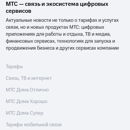
Выбрать
ТВ и телефон
МТС — связь и экосистема цифровых
красивый
для дома
сервисов
номер
Услуги
Актуальные новости не только о тарифах и услугах
Заменить
связи, но и новых продуктах МТС: цифровых
SIM-
Личный
приложениях для работы и отдыха, ТВ и медиа,
карту
кабинет
интернета
финансовых сервисах, технологиях для запуска и
Перейти
и
продвижения бизнеса и других сервисах компании
на
ТВ
eSIM
Личный
кабинет
Тарифы
Для дома
спутникового
Выберите
ТВ
Связь, ТВ и интернет
и подключите
Скачать
ТВ
приложение
с выгодным
МТС Дома Отлично
Мой
тарифом
МТС
Акции
МТС Дома Хорошо
Тарифы
Интернет,
МТС Дома Супер
ТВ и телефон
Видеонаблюдение
для дома
для дома
Тарифы мобильной связи