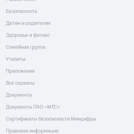
МТС
КИОН
Деньги
Безопасность
Строки
МТС
Накопления
Live
Детям и родителям
Откладывайте
Гудок
Здоровье и фитнес
деньги
и получайте
Мой
Семейная группа
доход 15%
МТС
Акции
Утилиты
Условия
Все
пополнения
приложения
Приложения
Финансы
Скидка
Инвестиции
Все сервисы
30%
на связь
Получайте
Документы
доход
онлайн
Тарифы
Документы ПАО «МТС»
Страхование
RED,
РИИЛ
Сертификаты безопасности Минцифры
Покупка
и МТС Супер
полисов
дешевле
Правовая информация
онлайн
при оплате