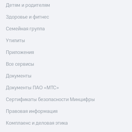
МТС
Детям и родителям
КИОН
Деньги
Строки
МТС
Здоровье и фитнес
Накопления
Live
Семейная группа
Откладывайте
Гудок
деньги
Утилиты
и получайте
Мой
доход 15%
МТС
Приложения
Акции
Условия
Все
Все сервисы
пополнения
приложения
Финансы
Документы
Скидка
Инвестиции
30%
Документы ПАО «МТС»
на связь
Получайте
доход
Сертификаты безопасности Минцифры
онлайн
Тарифы
Страхование
RED,
Правовая информация
РИИЛ
Покупка
и МТС Супер
Комплаенс и деловая этика
полисов
дешевле
онлайн
при оплате