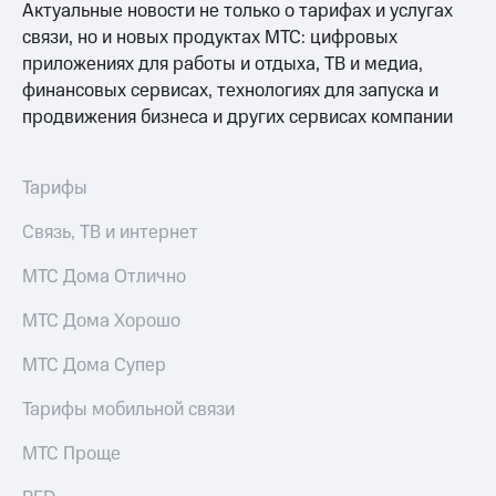
Выбрать
ТВ и телефон
Актуальные новости не только о тарифах и услугах
красивый
для дома
связи, но и новых продуктах МТС: цифровых
номер
приложениях для работы и отдыха, ТВ и медиа,
Услуги
Заменить
финансовых сервисах, технологиях для запуска и
SIM-
Личный
продвижения бизнеса и других сервисах компании
карту
кабинет
интернета
Перейти
и
Тарифы
на
ТВ
eSIM
Личный
Связь, ТВ и интернет
кабинет
Для дома
спутникового
МТС Дома Отлично
Выберите
ТВ
и подключите
Скачать
МТС Дома Хорошо
ТВ
приложение
с выгодным
Мой
тарифом
МТС
МТС Дома Супер
Акции
Тарифы
Тарифы мобильной связи
Интернет,
ТВ и телефон
Видеонаблюдение
МТС Проще
для дома
для дома