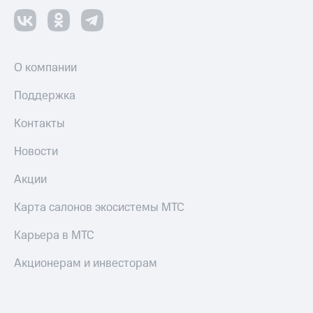
Пополнить
номер
другого
оператора
О компании
Оплата
интернета
Поддержка
и
ТВ
Контакты
Переводы
Новости
с
телефона
Акции
на карту
Карта салонов экосистемы МТС
МТС Pay
Карьера в МТС
Оплата
по QR-
Акционерам и инвесторам
коду
за границей
тернет-магазин