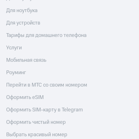
висы и подписки
Сертификаты
МТС
безопасности
Для ноутбука
Premium
Всё
Для устройств
Подписка
под
на гигабайты
рукой
Тарифы для домашнего телефона
интернета,
в Мой МТС
фильмы,
Услуги
музыка
Посмотрите,
и многое
что
другое
Мобильная связь
полезного
Семейная
есть
группа
Роуминг
в нашем
приложении
Скидка
Перейти в МТС со своим номером
на тарифы,
КИОН
общие
Оформить eSIM
подписки
КИОН
и услуги,
Оформить SIM-карту в Telegram
Музыка
доступ
к геолокации
Оформить чистый номер
КИОН
Кино,
Строки
музыка,
Выбрать красивый номер
книги