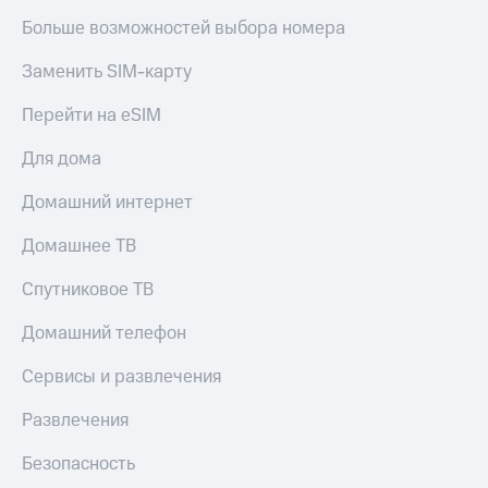
Live
и не
Больше возможностей выбора номера
только
Гудок
Заменить SIM-карту
Безопасность
Мой
МТС
Перейти на eSIM
Финансы
Все
Детям
Для дома
приложения
и родителям
Домашний интернет
Инвестиции
Здоровье
и фитнес
Домашнее ТВ
Получайте
доход
Приложения
Спутниковое ТВ
онлайн
от МТС
Страхование
Домашний телефон
Акции
Покупка
Сервисы и развлечения
полисов
Приложения
онлайн
КИОН
Развлечения
Скидка 30%
на связь
КИОН
Безопасность
Музыка
С картой