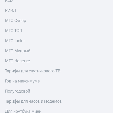
RED
Услуги
290 ₽/
мес
РИИЛ
Акции
МТС
МТС Супер
Домашний
Premium
интернет
МТС ТОП
Подписка
Домашнее
на гигабайты
МТС Junior
ТВ
интернета,
фильмы,
МТС Мудрый
Спутниковое
музыка
ТВ
и многое
МТС Налегке
другое
Домашний
Семейная
телефон
Тарифы для спутникового ТВ
группа
Перейти
Год на максимуме
Скидка
в МТС
на тарифы,
со своим
общие
Полугодовой
номером
подписки
и услуги,
Тарифы для часов и модемов
Поддержка
доступ
к геолокации
Для ноутбука мини