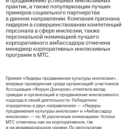
и продвижению успешных инклюзивных
практик, а также популяризации лучших
МТС
примеров социального партнерства
о технологиях
в данном направлении. Компания признана
лидером в совершенствовании компетенций
Достижения
персонала в сфере инклюзии, также
персональной номинацией лучшего
Интервью
корпоративного амбассадора отмечена
Финансовая
менеджер корпоративных инклюзивных
отчетность
программ в МТС.
Контакты
Пригласить
Премия «Лидеры продвижения культуры инклюзии»,
спикера
впервые проведенная среди организаций-участников
Ассоциации «Форум Доноров», отметила вклад
м и акционерам
граждан и организаций в продвижение инклюзивного
Корпоративное
подхода в своей деятельности. Победители
управление
определены в двух направлениях — «Лидеры
продвижения культуры инклюзии» и «Амбассадор
Корпоративный
инклюзии» — по 16 различным номинациям. Успехи
секретарь
МТС отмечены как на корпоративном, так
Раскрытие
и на индивидуальном уровне. По результатам