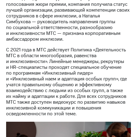
информации
голосования жюри премии, компания получила статус
Информация
лучшей организации, развивающей компетенции своих
акционерам
сотрудников в сфере инклюзии, а Наталья
Документы
Симбухова — руководитель направления группы
ПАО
по социальной ответственности, разнообразию
"МТС"
и инклюзивности МТС — признана корпоративным
Собрания
амбассадором инклюзии.
акционеров
Личный
С 2021 года в МТС действует Политика «Деятельность
кабинет
МТС в области многообразия, равенства
акционера
и инклюзивности». Линейные менеджеры, рекрутеры
Акционерный
и HR-специалисты проходят специальное обучение
капитал
по программам «Инклюзивный лидер»
Контроль
и «Инклюзивный наем и адаптация особых групп», где
и
учатся правильному общению и эффективному
аудит
взаимодействию с людьми из особых групп, а также
Рынок
их найму и адаптации к работе. Для всех сотрудников
акций
МТС также доступен видеокурс по развитию навыков
инклюзивной коммуникации и повышения
Описание
осведомленности по этой теме.
Программа
приобретения
Порядок
выкупа