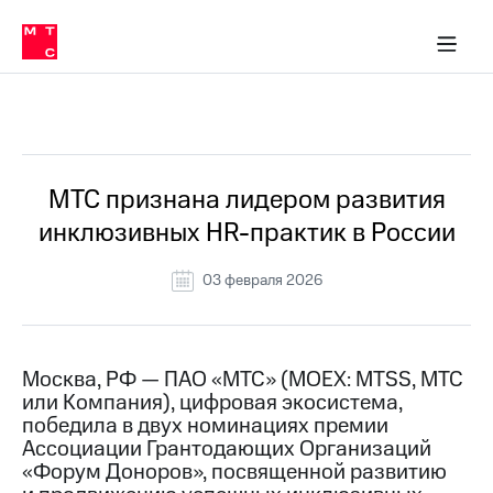
О
сторам и акционерам
Комплаенс и деловая этика
Устойчивое развитие
Медиа-центр
О МТС
О МТС
На главную
компании
О
компании
Стратегия
Стратегия
Все Новости
Карьера
в МТС
Карьера
в МТС
Пресс-
МТС признана лидером развития
релизы
История
инклюзивных HR-практик в России
компании
МТС
о технологиях
Руководство
03 февраля 2026
региона
Правовая
информация
Москва, РФ — ПАО «МТС» (MOEX: MTSS, МТС
или Компания), цифровая экосистема,
Контакты
победила в двух номинациях премии
Ассоциации Грантодающих Организаций
Медиа-центр
Пресс-
«Форум Доноров», посвященной развитию
релизы