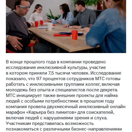
акций
Дивиденды
Рынок
облигаций
Описание
Еврооблигации-2023
Уведомление
о
погашении
именных
В конце прошлого года в компании проведено
облигаций
исследование инклюзивной культуры, участие
Другое
в котором приняли 7,5 тысячи человек. Исследование
показало, что 97 процентов сотрудников МТС готовы
Регистратор
работать с инклюзивными группами коллег, включая
Реквизиты
молодежь без опыта и специалистов после декрета.
Контакты
МТС инициирует также внешние проекты для найма
йчивое развитие
людей с особыми потребностями: в прошлом году
и деловая этика
компания провела двухмесячный инклюзивный онлайн
На главную
марафон «Карьера без лимитов» для соискателей,
включая людей с нарушениями зрения и слуха.
Участникам представилась возможность
познакомиться с различными бизнес-направлениями